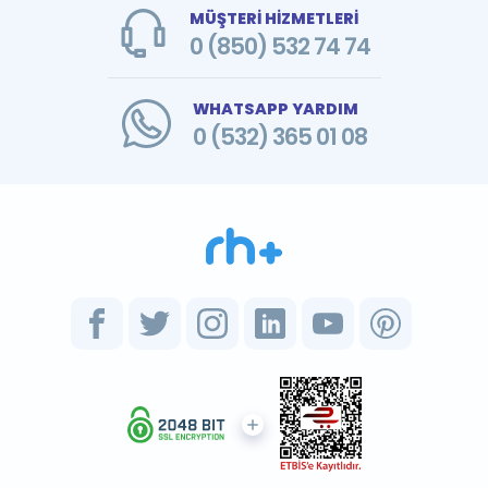
MÜŞTERİ HİZMETLERİ
0 (850) 532 74 74
WHATSAPP YARDIM
0 (532) 365 01 08