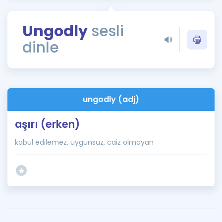
Puan Hesaplama
Ungodly
sesli
Rehberlik Aracı
dinle
ÖSYM Sınav Takvimi
Kampanyalar
Blog
ungodly (adj)
İngilizce Gramer
aşırı (erken)
kabul edilemez, uygunsuz, caiz olmayan