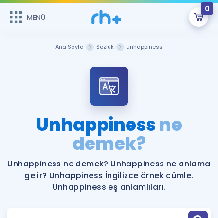
0
MENÜ
MENÜ
Üye Girişi
Ana Sayfa
Sözlük
unhappiness
Online Dersler
Sepetin Şu An Boş.
Çalışma Paketleri
Remzi Hoca ile seni sınava hazırlayacak onlarca eğitim seni
bekliyor!
Kitaplar ve Kaynaklar
GİRİŞ YAP
Unhappiness
ne
Katılımcı Görüşleri
demek?
Şifremi Hatırlamıyorum
ÜYE DEĞİLİM
Faydalı Araçlar
Unhappiness ne demek? Unhappiness ne anlama
gelir? Unhappiness İngilizce örnek cümle.
Ücretsiz Kaynaklar
Blog
İngilizce Gramer
Unhappiness eş anlamlıları.
Hakkımızda
Kariyer
Sözlük
Soru & Cevap
İletişim