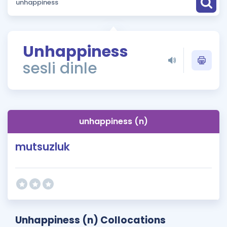
Puan Hesaplama
Rehberlik Aracı
Unhappiness
ÖSYM Sınav Takvimi
sesli dinle
Kampanyalar
Blog
unhappiness (n)
İngilizce Gramer
mutsuzluk
Unhappiness (n) Collocations