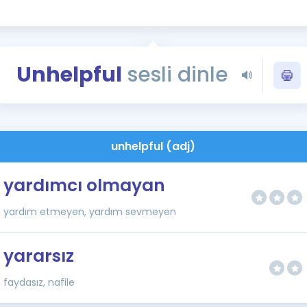
Kampanyalar
Eğitim ve Kitaplar
Blog
Unhelpful
sesli dinle
YDS - YÖKDİL Tüm S
İngilizce Gram
İngilizce Gramer
unhelpful (adj)
yardımcı olmayan
yardım etmeyen, yardım sevmeyen
yararsız
faydasız, nafile