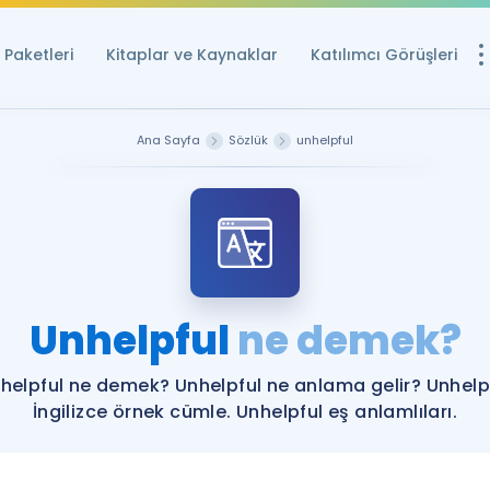
Paketleri
Kitaplar ve Kaynaklar
Katılımcı Görüşleri
Ücretsiz Kayna
Ana Sayfa
Sözlük
unhelpful
YDS ve YÖKDİL içi
Sözlük
İngilizce Sınavları
Puan Hesapla
Unhelpful
ne demek?
YDS ve YÖKDİL P
Remz
Rehberlik Aracı
helpful ne demek? Unhelpful ne anlama gelir? Unhelp
YDS ve YÖKDİL'e H
İngilizce örnek cümle. Unhelpful eş anlamlıları.
ÖSYM Sınav Ta
Tüm ÖSYM Sınavl