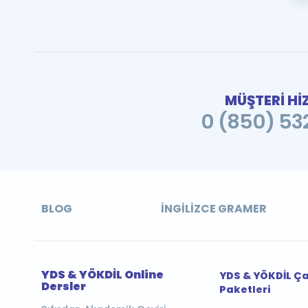
MÜŞTERİ Hİ
0 (850) 532
BLOG
İNGILIZCE GRAMER
YDS & YÖKDİL Online
YDS & YÖKDİL Ç
Dersler
Paketleri