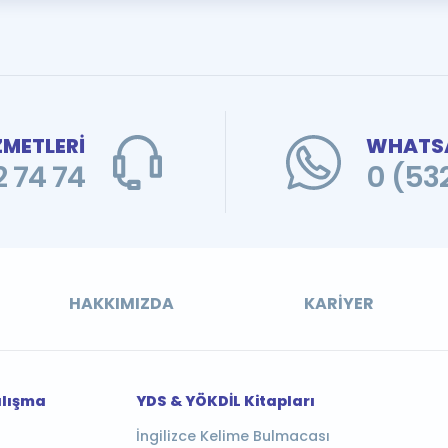
ZMETLERİ
WHATSA
 74 74
0 (53
HAKKIMIZDA
KARIYER
alışma
YDS & YÖKDİL Kitapları
İngilizce Kelime Bulmacası