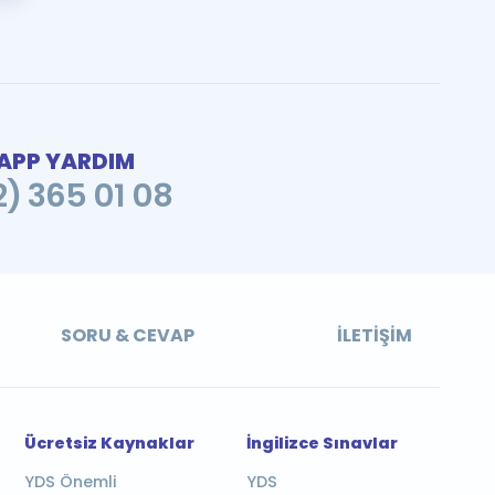
PP YARDIM
2) 365 01 08
SORU & CEVAP
İLETIŞIM
Ücretsiz Kaynaklar
İngilizce Sınavlar
YDS Önemli
YDS