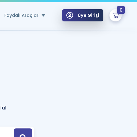
0
Faydalı Araçlar
Üye Girişi
klar
n Ücretsiz Kaynaklar
 için Özel Sözlük
Sepetin Şu An Boş.
ma
uan Hesaplama Aracı
i Hoca ile seni sınava hazırlayacak onlarca eğitim seni bekliyor!
Şifremi Hatırlamıyorum
GİRİŞ YAP
ful
azırlananlar için Öneriler
kvimi
ÜYE DEĞİLİM
arı Tek Takvimde