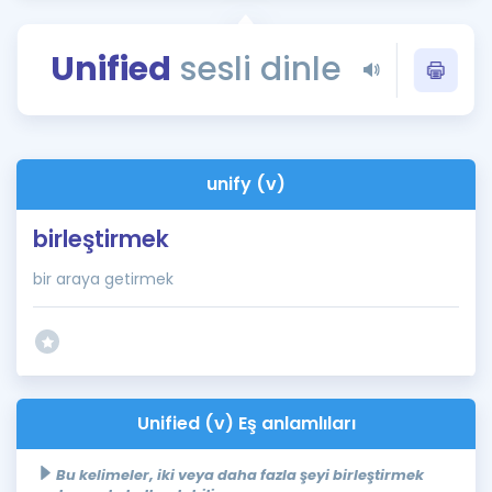
Puan Hesaplama
Unified
sesli dinle
Rehberlik Aracı
ÖSYM Sınav Takvimi
Kampanyalar
unify (v)
Blog
birleştirmek
İngilizce Gramer
bir araya getirmek
Unified (v) Eş anlamlıları
Bu kelimeler, iki veya daha fazla şeyi birleştirmek