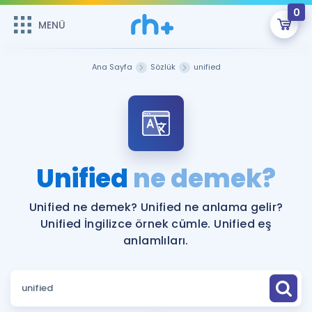
0
MENÜ
MENÜ
Üye Girişi
Ana Sayfa
Sözlük
unified
Online Dersler
Sepetin Şu An Boş.
Çalışma Paketleri
Remzi Hoca ile seni sınava hazırlayacak onlarca eğitim seni
bekliyor!
Kitaplar ve Kaynaklar
GİRİŞ YAP
Unified
ne demek?
Katılımcı Görüşleri
Şifremi Hatırlamıyorum
Unified ne demek? Unified ne anlama gelir?
Unified İngilizce örnek cümle. Unified eş
ÜYE DEĞİLİM
Faydalı Araçlar
anlamlıları.
Ücretsiz Kaynaklar
Blog
İngilizce Gramer
Hakkımızda
Kariyer
Sözlük
Soru & Cevap
İletişim