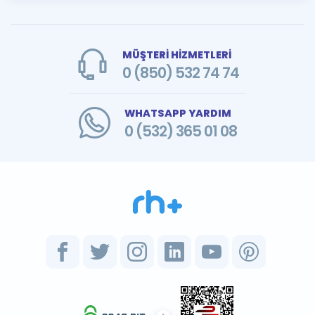
MÜŞTERİ HİZMETLERİ
0 (850) 532 74 74
WHATSAPP YARDIM
0 (532) 365 01 08