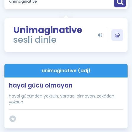
Puan Hesaplama
Rehberlik Aracı
Unimaginative
ÖSYM Sınav Takvimi
sesli dinle
Kampanyalar
Blog
unimaginative (adj)
İngilizce Gramer
hayal gücü olmayan
hayal gücünden yoksun, yaratıcı olmayan, zekâdan
yoksun