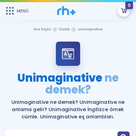
0
MENÜ
MENÜ
Üye Girişi
Ana Sayfa
Sözlük
unimaginative
Online Dersler
Sepetin Şu An Boş.
Çalışma Paketleri
Remzi Hoca ile seni sınava hazırlayacak onlarca eğitim seni
bekliyor!
Kitaplar ve Kaynaklar
GİRİŞ YAP
Unimaginative
ne
Katılımcı Görüşleri
demek?
Şifremi Hatırlamıyorum
ÜYE DEĞİLİM
Faydalı Araçlar
Unimaginative ne demek? Unimaginative ne
anlama gelir? Unimaginative İngilizce örnek
Ücretsiz Kaynaklar
Blog
İngilizce Gramer
cümle. Unimaginative eş anlamlıları.
Hakkımızda
Kariyer
Sözlük
Soru & Cevap
İletişim