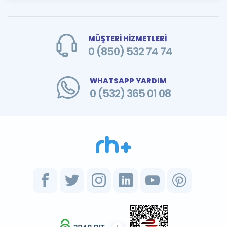
MÜŞTERİ HİZMETLERİ
0 (850) 532 74 74
WHATSAPP YARDIM
0 (532) 365 01 08