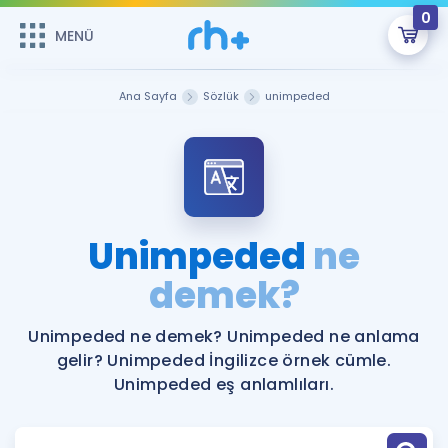
0
MENÜ
MENÜ
Üye Girişi
Ana Sayfa
Sözlük
unimpeded
Online Dersler
Sepetin Şu An Boş.
Çalışma Paketleri
Remzi Hoca ile seni sınava hazırlayacak onlarca eğitim seni
bekliyor!
Kitaplar ve Kaynaklar
GİRİŞ YAP
Unimpeded
ne
Katılımcı Görüşleri
demek?
Şifremi Hatırlamıyorum
ÜYE DEĞİLİM
Faydalı Araçlar
Unimpeded ne demek? Unimpeded ne anlama
gelir? Unimpeded İngilizce örnek cümle.
Ücretsiz Kaynaklar
Blog
İngilizce Gramer
Unimpeded eş anlamlıları.
Hakkımızda
Kariyer
Sözlük
Soru & Cevap
İletişim