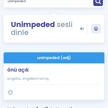
Puan Hesaplama
Rehberlik Aracı
Unimpeded
sesli
ÖSYM Sınav Takvimi
dinle
Kampanyalar
Blog
unimpeded (adj)
İngilizce Gramer
önü açık
engelsiz, engellenmemiş