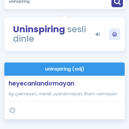
Puan Hesaplama
Rehberlik Aracı
Uninspiring
sesli
ÖSYM Sınav Takvimi
dinle
Kampanyalar
Blog
uninspiring (adj)
İngilizce Gramer
heyecanlandırmayan
ilgi çekmeyen, merak uyandırmayan, ilham vermeyen