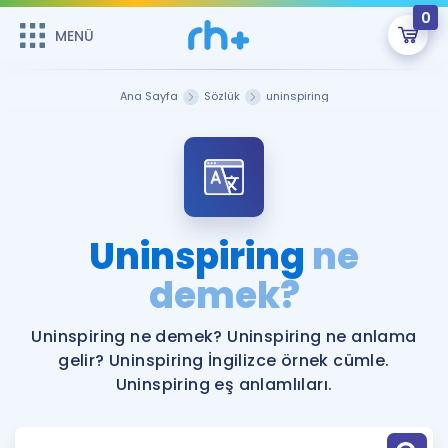
0
MENÜ
MENÜ
Üye Girişi
Ana Sayfa
Sözlük
uninspiring
Online Dersler
Sepetin Şu An Boş.
Çalışma Paketleri
Remzi Hoca ile seni sınava hazırlayacak onlarca eğitim seni
bekliyor!
Kitaplar ve Kaynaklar
GİRİŞ YAP
Uninspiring
ne
Katılımcı Görüşleri
demek?
Şifremi Hatırlamıyorum
ÜYE DEĞİLİM
Faydalı Araçlar
Uninspiring ne demek? Uninspiring ne anlama
gelir? Uninspiring İngilizce örnek cümle.
Ücretsiz Kaynaklar
Blog
İngilizce Gramer
Uninspiring eş anlamlıları.
Hakkımızda
Kariyer
Sözlük
Soru & Cevap
İletişim