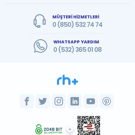
MÜŞTERİ HİZMETLERİ
0 (850) 532 74 74
WHATSAPP YARDIM
0 (532) 365 01 08