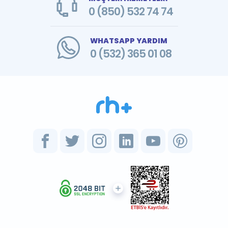
0 (850) 532 74 74
WHATSAPP YARDIM
0 (532) 365 01 08