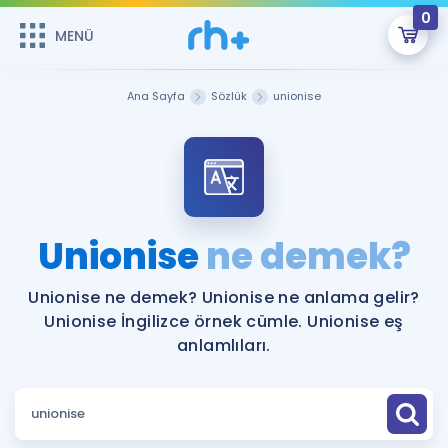
0
MENÜ
MENÜ
Üye Girişi
Ana Sayfa
Sözlük
unionise
Online Dersler
Sepetin Şu An Boş.
Çalışma Paketleri
Remzi Hoca ile seni sınava hazırlayacak onlarca eğitim seni
bekliyor!
Kitaplar ve Kaynaklar
GİRİŞ YAP
Unionise
ne demek?
Katılımcı Görüşleri
Şifremi Hatırlamıyorum
Unionise ne demek? Unionise ne anlama gelir?
Unionise İngilizce örnek cümle. Unionise eş
ÜYE DEĞİLİM
Faydalı Araçlar
anlamlıları.
Ücretsiz Kaynaklar
Blog
İngilizce Gramer
Hakkımızda
Kariyer
Sözlük
Soru & Cevap
İletişim