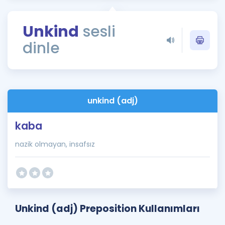
Puan Hesaplama
Unkind
sesli
Rehberlik Aracı
dinle
ÖSYM Sınav Takvimi
Kampanyalar
Blog
unkind (adj)
İngilizce Gramer
kaba
nazik olmayan, insafsız
Unkind (adj) Preposition Kullanımları