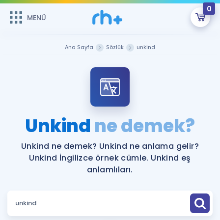
0
MENÜ
MENÜ
Üye Girişi
Ana Sayfa
Sözlük
unkind
Online Dersler
Sepetin Şu An Boş.
Çalışma Paketleri
Remzi Hoca ile seni sınava hazırlayacak onlarca eğitim seni
bekliyor!
Kitaplar ve Kaynaklar
GİRİŞ YAP
Unkind
ne demek?
Katılımcı Görüşleri
Şifremi Hatırlamıyorum
Unkind ne demek? Unkind ne anlama gelir?
Unkind İngilizce örnek cümle. Unkind eş
ÜYE DEĞİLİM
Faydalı Araçlar
anlamlıları.
Ücretsiz Kaynaklar
Blog
İngilizce Gramer
Hakkımızda
Kariyer
Sözlük
Soru & Cevap
İletişim