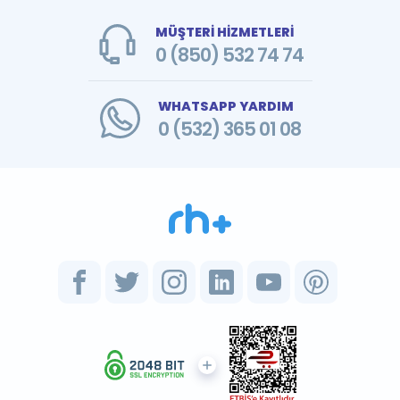
MÜŞTERİ HİZMETLERİ
0 (850) 532 74 74
WHATSAPP YARDIM
0 (532) 365 01 08