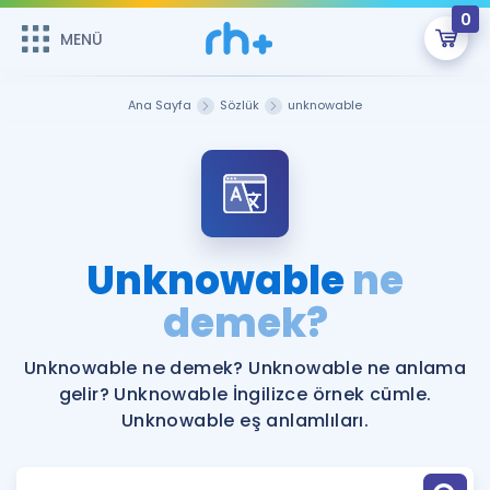
0
MENÜ
MENÜ
Üye Girişi
Ana Sayfa
Sözlük
unknowable
Online Dersler
Sepetin Şu An Boş.
Çalışma Paketleri
Remzi Hoca ile seni sınava hazırlayacak onlarca eğitim seni
bekliyor!
Kitaplar ve Kaynaklar
GİRİŞ YAP
Unknowable
ne
Katılımcı Görüşleri
demek?
Şifremi Hatırlamıyorum
ÜYE DEĞİLİM
Faydalı Araçlar
Unknowable ne demek? Unknowable ne anlama
gelir? Unknowable İngilizce örnek cümle.
Ücretsiz Kaynaklar
Blog
İngilizce Gramer
Unknowable eş anlamlıları.
Hakkımızda
Kariyer
Sözlük
Soru & Cevap
İletişim