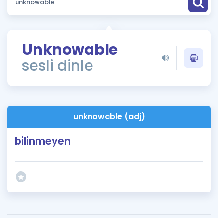
Puan Hesaplama
Rehberlik Aracı
Unknowable
ÖSYM Sınav Takvimi
sesli dinle
Kampanyalar
Blog
unknowable (adj)
İngilizce Gramer
bilinmeyen