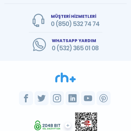
MÜŞTERİ HİZMETLERİ
0 (850) 532 74 74
WHATSAPP YARDIM
0 (532) 365 01 08