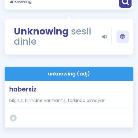
Puan Hesaplama
Rehberlik Aracı
Unknowing
sesli
ÖSYM Sınav Takvimi
dinle
Kampanyalar
Blog
unknowing (adj)
İngilizce Gramer
habersiz
bilgisiz, bilincine varmamış, farkında olmayan