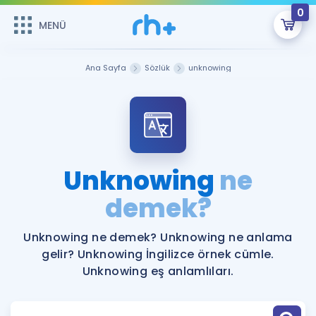
0
MENÜ
MENÜ
Üye Girişi
Ana Sayfa
Sözlük
unknowing
Online Dersler
Sepetin Şu An Boş.
Çalışma Paketleri
Remzi Hoca ile seni sınava hazırlayacak onlarca eğitim seni
bekliyor!
Kitaplar ve Kaynaklar
GİRİŞ YAP
Unknowing
ne
Katılımcı Görüşleri
demek?
Şifremi Hatırlamıyorum
ÜYE DEĞİLİM
Faydalı Araçlar
Unknowing ne demek? Unknowing ne anlama
gelir? Unknowing İngilizce örnek cümle.
Ücretsiz Kaynaklar
Blog
İngilizce Gramer
Unknowing eş anlamlıları.
Hakkımızda
Kariyer
Sözlük
Soru & Cevap
İletişim