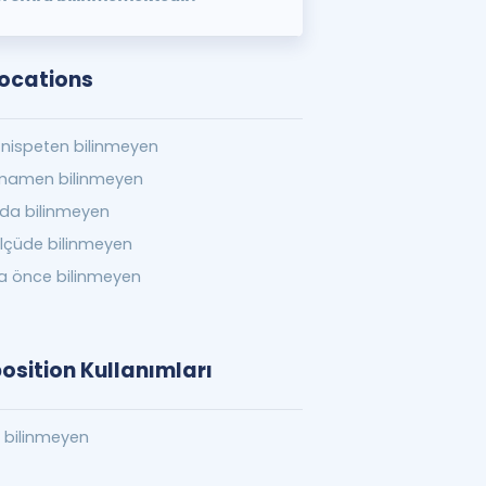
ocations
nispeten bilinmeyen
mamen bilinmeyen
da bilinmeyen
lçüde bilinmeyen
a önce bilinmeyen
osition Kullanımları
n bilinmeyen