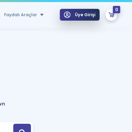
0
Faydalı Araçlar
Üye Girişi
klar
n Ücretsiz Kaynaklar
 için Özel Sözlük
Sepetin Şu An Boş.
ma
uan Hesaplama Aracı
i Hoca ile seni sınava hazırlayacak onlarca eğitim seni bekliyor!
Şifremi Hatırlamıyorum
GİRİŞ YAP
wn
azırlananlar için Öneriler
kvimi
ÜYE DEĞİLİM
arı Tek Takvimde