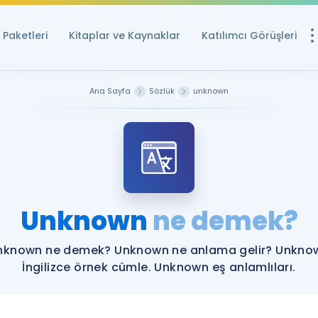
Paketleri
Kitaplar ve Kaynaklar
Katılımcı Görüşleri
Ücretsiz Kayna
Ana Sayfa
Sözlük
unknown
YDS ve YÖKDİL içi
Sözlük
İngilizce Sınavları
Puan Hesapla
Unknown
ne demek?
YDS ve YÖKDİL P
Remz
Rehberlik Aracı
nknown ne demek? Unknown ne anlama gelir? Unkno
YDS ve YÖKDİL'e H
İngilizce örnek cümle. Unknown eş anlamlıları.
ÖSYM Sınav Ta
Tüm ÖSYM Sınavl