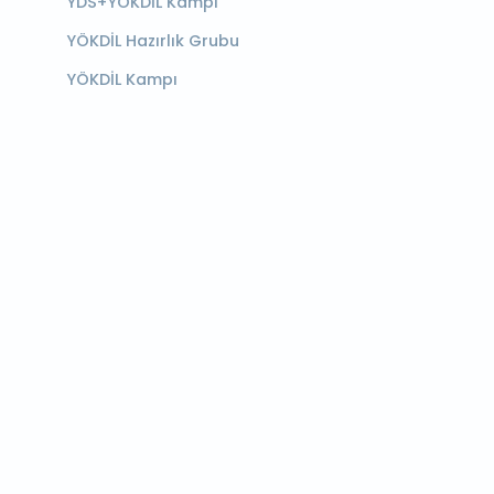
YDS+YÖKDİL Kampı
YÖKDİL Hazırlık Grubu
YÖKDİL Kampı