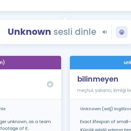
Kampanyalar
Eğitim ve Kitaplar
Blog
Unknown
sesli dinle
YDS - YÖKDİL Tüm S
İngilizce Gram
İngilizce Gramer
n)
un
bilinmeyen
meçhul, yabancı, kimliği be
mle
Unknown (adj) ingiliz
nger unknown, as a team
Exact lifespan of small
footage of it.
Küçük gözlü yılanın ta