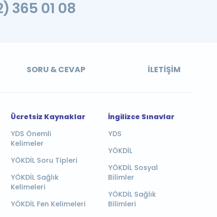
2) 365 01 08
SORU & CEVAP
İLETIŞIM
Ücretsiz Kaynaklar
İngilizce Sınavlar
YDS Önemli
YDS
Kelimeler
YÖKDİL
YÖKDİL Soru Tipleri
YÖKDİL Sosyal
YÖKDİL Sağlık
Bilimler
Kelimeleri
YÖKDİL Sağlık
YÖKDİL Fen Kelimeleri
Bilimleri