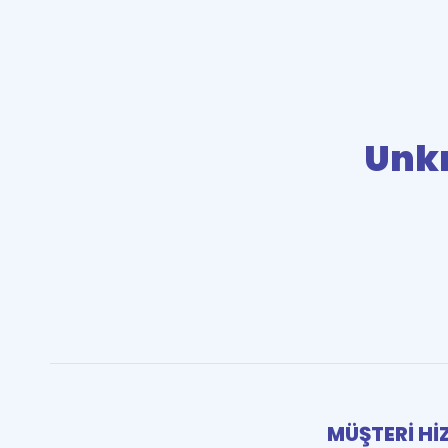
Unk
MÜŞTERİ Hİ