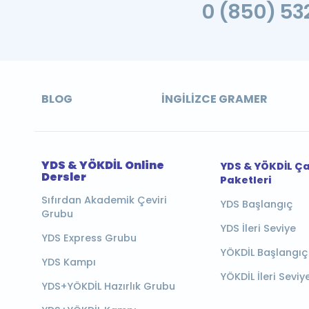
0 (850) 532
BLOG
İNGILIZCE GRAMER
YDS & YÖKDİL Online
YDS & YÖKDİL Ç
Dersler
Paketleri
Sıfırdan Akademik Çeviri
YDS Başlangıç
Grubu
YDS İleri Seviye
YDS Express Grubu
YÖKDİL Başlangıç
YDS Kampı
YÖKDİL İleri Seviy
YDS+YÖKDİL Hazırlık Grubu