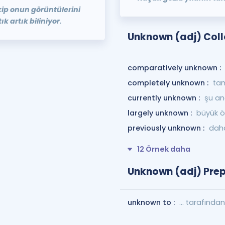
ip onun görüntülerini
k artık biliniyor.
Unknown (adj) Coll
comparatively unknown :
completely unknown :
ta
currently unknown :
şu an
largely unknown :
büyük ö
previously unknown :
dah
12 Örnek daha
Unknown (adj) Prep
unknown to :
... tarafında