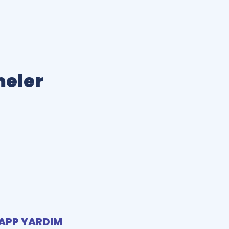
meler
PP YARDIM