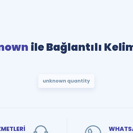
nown
ile Bağlantılı Keli
unknown quantity
ZMETLERİ
WHATSA