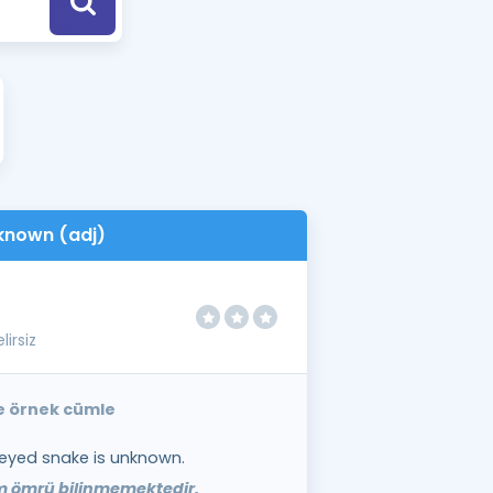
a Özel Fırsatlar
ınavlarla İlgili Haberler
er
 ve Konu Anlatımı
known (adj)
lirsiz
ce örnek cümle
-eyed snake is unknown.
m ömrü bilinmemektedir.