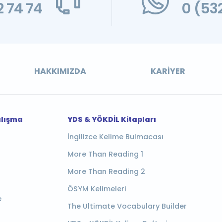
 74 74
0 (53
HAKKIMIZDA
KARIYER
alışma
YDS & YÖKDİL Kitapları
İngilizce Kelime Bulmacası
More Than Reading 1
More Than Reading 2
ÖSYM Kelimeleri
e
The Ultimate Vocabulary Builder