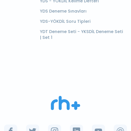
YDS - YÖKDİL Kelime Defteri
YDS Deneme Sınavları
YDS-YÖKDİL Soru Tipleri
YDT Deneme Seti - YKSDİL Deneme Seti
| Set 1