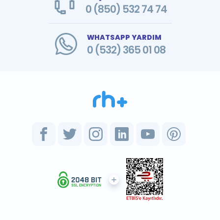
0 (850) 532 74 74
WHATSAPP YARDIM
0 (532) 365 01 08