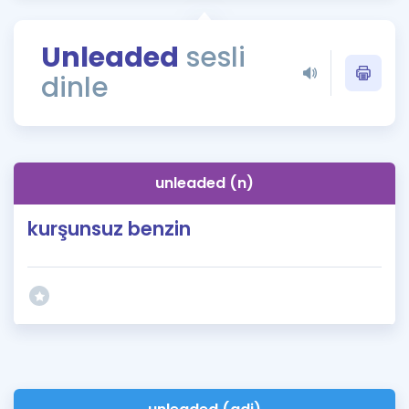
Puan Hesaplama
Unleaded
sesli
Rehberlik Aracı
dinle
ÖSYM Sınav Takvimi
Kampanyalar
Blog
unleaded (n)
İngilizce Gramer
kurşunsuz benzin