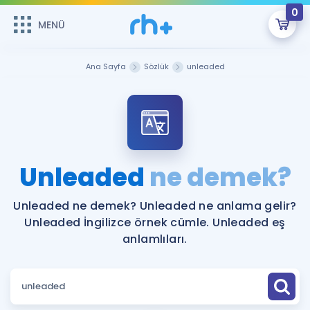
0
MENÜ
MENÜ
Üye Girişi
Ana Sayfa
Sözlük
unleaded
Online Dersler
Sepetin Şu An Boş.
Çalışma Paketleri
Remzi Hoca ile seni sınava hazırlayacak onlarca eğitim seni
bekliyor!
Kitaplar ve Kaynaklar
GİRİŞ YAP
Unleaded
ne demek?
Katılımcı Görüşleri
Şifremi Hatırlamıyorum
Unleaded ne demek? Unleaded ne anlama gelir?
Unleaded İngilizce örnek cümle. Unleaded eş
ÜYE DEĞİLİM
Faydalı Araçlar
anlamlıları.
Ücretsiz Kaynaklar
Blog
İngilizce Gramer
Hakkımızda
Kariyer
Sözlük
Soru & Cevap
İletişim