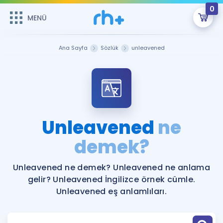
0
MENÜ
MENÜ
Üye Girişi
Ana Sayfa
Sözlük
unleavened
Online Dersler
Sepetin Şu An Boş.
Çalışma Paketleri
Remzi Hoca ile seni sınava hazırlayacak onlarca eğitim seni
bekliyor!
Kitaplar ve Kaynaklar
GİRİŞ YAP
Unleavened
ne
Katılımcı Görüşleri
demek?
Şifremi Hatırlamıyorum
ÜYE DEĞİLİM
Faydalı Araçlar
Unleavened ne demek? Unleavened ne anlama
gelir? Unleavened İngilizce örnek cümle.
Ücretsiz Kaynaklar
Blog
İngilizce Gramer
Unleavened eş anlamlıları.
Hakkımızda
Kariyer
Sözlük
Soru & Cevap
İletişim