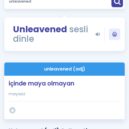
Puan Hesaplama
Rehberlik Aracı
Unleavened
sesli
ÖSYM Sınav Takvimi
dinle
Kampanyalar
Blog
unleavened (adj)
İngilizce Gramer
içinde maya olmayan
mayasız