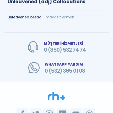
Unleavened (adj) Collocations
unleavened bread :
mayasız ekmek
MÜŞTERİ HİZMETLERİ
0 (850) 532 74 74
WHATSAPP YARDIM
0 (532) 365 01 08