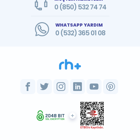
0 (850) 532 74 74
WHATSAPP YARDIM
0 (532) 365 01 08