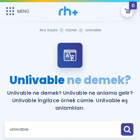
0
MENÜ
MENÜ
Üye Girişi
Ana Sayfa
Sözlük
unlivable
Online Dersler
Sepetin Şu An Boş.
Çalışma Paketleri
Remzi Hoca ile seni sınava hazırlayacak onlarca eğitim seni
bekliyor!
Kitaplar ve Kaynaklar
GİRİŞ YAP
Unlivable
ne demek?
Katılımcı Görüşleri
Şifremi Hatırlamıyorum
Unlivable ne demek? Unlivable ne anlama gelir?
Unlivable İngilizce örnek cümle. Unlivable eş
ÜYE DEĞİLİM
Faydalı Araçlar
anlamlıları.
Ücretsiz Kaynaklar
Blog
İngilizce Gramer
Hakkımızda
Kariyer
Sözlük
Soru & Cevap
İletişim