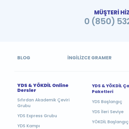
MÜŞTERİ Hİ
0 (850) 532
BLOG
İNGILIZCE GRAMER
YDS & YÖKDİL Online
YDS & YÖKDİL Ç
Dersler
Paketleri
Sıfırdan Akademik Çeviri
YDS Başlangıç
Grubu
YDS İleri Seviye
YDS Express Grubu
YÖKDİL Başlangıç
YDS Kampı