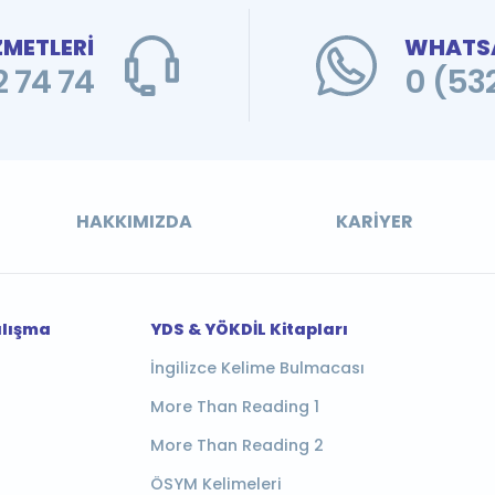
ZMETLERİ
WHATSA
 74 74
0 (53
HAKKIMIZDA
KARIYER
alışma
YDS & YÖKDİL Kitapları
İngilizce Kelime Bulmacası
More Than Reading 1
More Than Reading 2
ÖSYM Kelimeleri