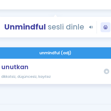
Kampanyalar
Eğitim ve Kitaplar
Blog
Unmindful
sesli dinle
YDS - YÖKDİL Tüm S
İngilizce Gram
İngilizce Gramer
unmindful (adj)
unutkan
dikkatsiz, düşüncesiz, kayıtsız