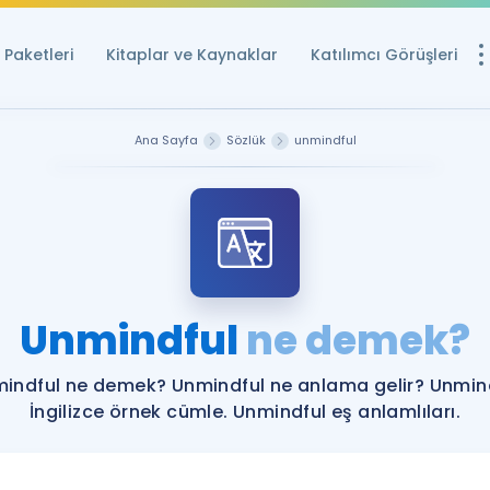
Paketleri
Kitaplar ve Kaynaklar
Katılımcı Görüşleri
Ücretsiz Kayna
Ana Sayfa
Sözlük
unmindful
YDS ve YÖKDİL içi
Sözlük
İngilizce Sınavları
Puan Hesapla
Unmindful
ne demek?
YDS ve YÖKDİL P
Remz
Rehberlik Aracı
indful ne demek? Unmindful ne anlama gelir? Unmin
YDS ve YÖKDİL'e H
İngilizce örnek cümle. Unmindful eş anlamlıları.
ÖSYM Sınav Ta
Tüm ÖSYM Sınavl