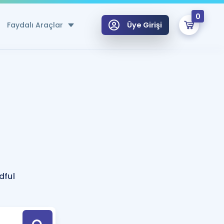
0
Faydalı Araçlar
Üye Girişi
klar
n Ücretsiz Kaynaklar
 için Özel Sözlük
Sepetin Şu An Boş.
ma
uan Hesaplama Aracı
i Hoca ile seni sınava hazırlayacak onlarca eğitim seni bekliyor!
Şifremi Hatırlamıyorum
GİRİŞ YAP
dful
azırlananlar için Öneriler
kvimi
ÜYE DEĞİLİM
arı Tek Takvimde