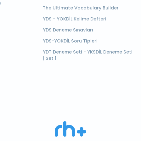
e
The Ultimate Vocabulary Builder
YDS - YÖKDİL Kelime Defteri
YDS Deneme Sınavları
YDS-YÖKDİL Soru Tipleri
YDT Deneme Seti - YKSDİL Deneme Seti
| Set 1