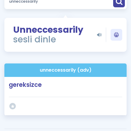
Puan Hesaplama
Rehberlik Aracı
Unneccessarily
ÖSYM Sınav Takvimi
sesli dinle
Kampanyalar
Blog
unneccessarily (adv)
İngilizce Gramer
gereksizce