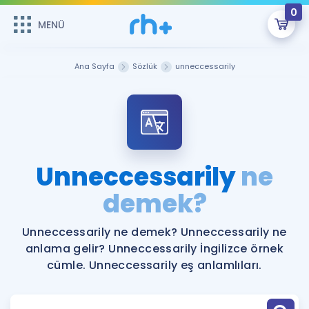
0
MENÜ
MENÜ
Üye Girişi
Ana Sayfa
Sözlük
unneccessarily
Online Dersler
Sepetin Şu An Boş.
Çalışma Paketleri
Remzi Hoca ile seni sınava hazırlayacak onlarca eğitim seni
bekliyor!
Kitaplar ve Kaynaklar
GİRİŞ YAP
Unneccessarily
ne
Katılımcı Görüşleri
demek?
Şifremi Hatırlamıyorum
ÜYE DEĞİLİM
Faydalı Araçlar
Unneccessarily ne demek? Unneccessarily ne
anlama gelir? Unneccessarily İngilizce örnek
Ücretsiz Kaynaklar
Blog
İngilizce Gramer
cümle. Unneccessarily eş anlamlıları.
Hakkımızda
Kariyer
Sözlük
Soru & Cevap
İletişim