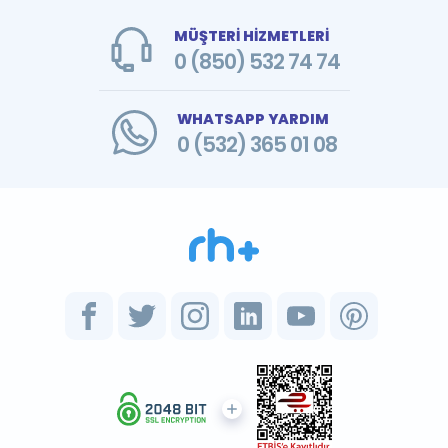
MÜŞTERİ HİZMETLERİ
0 (850) 532 74 74
WHATSAPP YARDIM
0 (532) 365 01 08