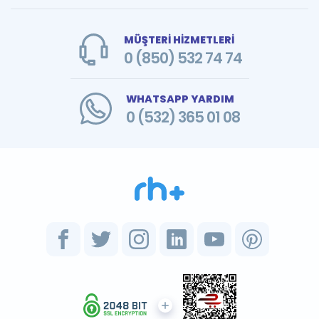
MÜŞTERİ HİZMETLERİ
0 (850) 532 74 74
WHATSAPP YARDIM
0 (532) 365 01 08