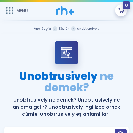
0
MENÜ
MENÜ
Üye Girişi
Ana Sayfa
Sözlük
unobtrusively
Online Dersler
Sepetin Şu An Boş.
Çalışma Paketleri
Remzi Hoca ile seni sınava hazırlayacak onlarca eğitim seni
bekliyor!
Kitaplar ve Kaynaklar
GİRİŞ YAP
Unobtrusively
ne
Katılımcı Görüşleri
demek?
Şifremi Hatırlamıyorum
ÜYE DEĞİLİM
Faydalı Araçlar
Unobtrusively ne demek? Unobtrusively ne
anlama gelir? Unobtrusively İngilizce örnek
Ücretsiz Kaynaklar
Blog
İngilizce Gramer
cümle. Unobtrusively eş anlamlıları.
Hakkımızda
Kariyer
Sözlük
Soru & Cevap
İletişim