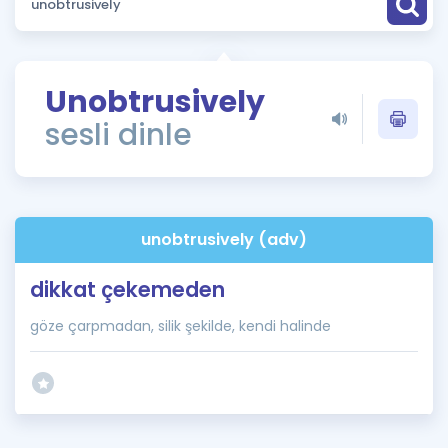
Puan Hesaplama
Rehberlik Aracı
Unobtrusively
ÖSYM Sınav Takvimi
sesli dinle
Kampanyalar
Blog
unobtrusively (adv)
İngilizce Gramer
dikkat çekemeden
göze çarpmadan, silik şekilde, kendi halinde