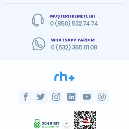
MÜŞTERİ HİZMETLERİ
0 (850) 532 74 74
WHATSAPP YARDIM
0 (532) 365 01 08