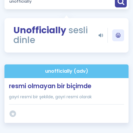
Puan Hesaplama
Rehberlik Aracı
Unofficially
sesli
ÖSYM Sınav Takvimi
dinle
Kampanyalar
Blog
unofficially (adv)
İngilizce Gramer
resmi olmayan bir biçimde
gayri resmi bir şekilde, gayri resmi olarak