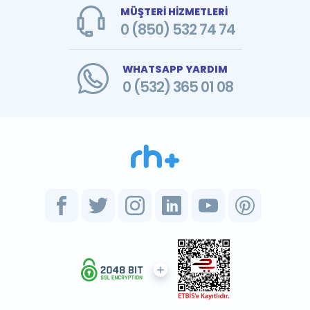
MÜŞTERİ HİZMETLERİ
0 (850) 532 74 74
WHATSAPP YARDIM
0 (532) 365 01 08