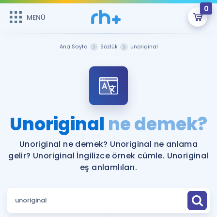
0
MENÜ
MENÜ
Üye Girişi
Ana Sayfa
Sözlük
unoriginal
Online Dersler
Sepetin Şu An Boş.
Çalışma Paketleri
Remzi Hoca ile seni sınava hazırlayacak onlarca eğitim seni
bekliyor!
Kitaplar ve Kaynaklar
GİRİŞ YAP
Unoriginal
ne demek?
Katılımcı Görüşleri
Şifremi Hatırlamıyorum
Unoriginal ne demek? Unoriginal ne anlama
gelir? Unoriginal İngilizce örnek cümle. Unoriginal
ÜYE DEĞİLİM
Faydalı Araçlar
eş anlamlıları.
Ücretsiz Kaynaklar
Blog
İngilizce Gramer
Hakkımızda
Kariyer
Sözlük
Soru & Cevap
İletişim