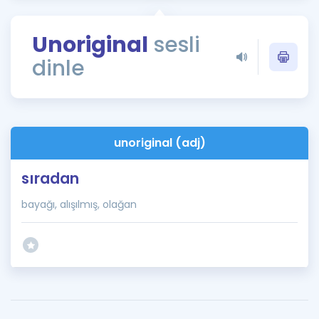
Puan Hesaplama
Unoriginal
sesli
Rehberlik Aracı
dinle
ÖSYM Sınav Takvimi
Kampanyalar
Blog
unoriginal (adj)
İngilizce Gramer
sıradan
bayağı, alışılmış, olağan