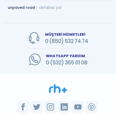
unpaved road :
asfaltsız yol
MÜŞTERİ HİZMETLERİ
0 (850) 532 74 74
WHATSAPP YARDIM
0 (532) 365 01 08