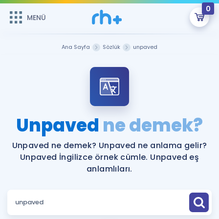
0
MENÜ
MENÜ
Üye Girişi
Ana Sayfa
Sözlük
unpaved
Online Dersler
Sepetin Şu An Boş.
Çalışma Paketleri
Remzi Hoca ile seni sınava hazırlayacak onlarca eğitim seni
bekliyor!
Kitaplar ve Kaynaklar
GİRİŞ YAP
Unpaved
ne demek?
Katılımcı Görüşleri
Şifremi Hatırlamıyorum
Unpaved ne demek? Unpaved ne anlama gelir?
Unpaved İngilizce örnek cümle. Unpaved eş
ÜYE DEĞİLİM
Faydalı Araçlar
anlamlıları.
Ücretsiz Kaynaklar
Blog
İngilizce Gramer
Hakkımızda
Kariyer
Sözlük
Soru & Cevap
İletişim