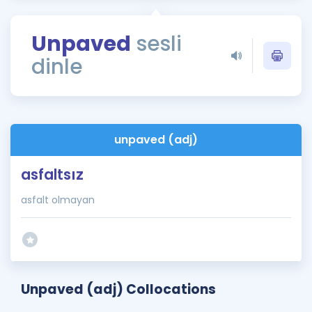
Puan Hesaplama
Unpaved
sesli
Rehberlik Aracı
dinle
ÖSYM Sınav Takvimi
Kampanyalar
Blog
unpaved (adj)
İngilizce Gramer
asfaltsız
asfalt olmayan
Unpaved (adj) Collocations