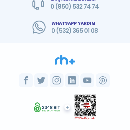
0 (850) 532 74 74
WHATSAPP YARDIM
0 (532) 365 01 08