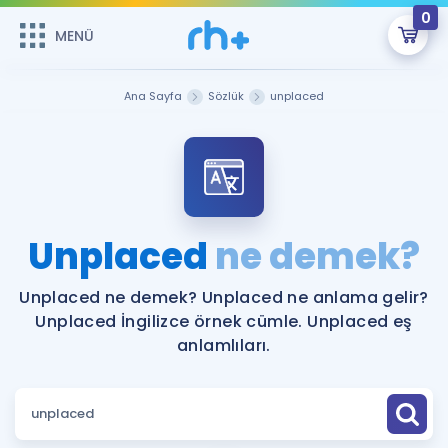
0
MENÜ
MENÜ
Üye Girişi
Ana Sayfa
Sözlük
unplaced
Online Dersler
Sepetin Şu An Boş.
Çalışma Paketleri
Remzi Hoca ile seni sınava hazırlayacak onlarca eğitim seni
bekliyor!
Kitaplar ve Kaynaklar
GİRİŞ YAP
Unplaced
ne demek?
Katılımcı Görüşleri
Şifremi Hatırlamıyorum
Unplaced ne demek? Unplaced ne anlama gelir?
Unplaced İngilizce örnek cümle. Unplaced eş
ÜYE DEĞİLİM
Faydalı Araçlar
anlamlıları.
Ücretsiz Kaynaklar
Blog
İngilizce Gramer
Hakkımızda
Kariyer
Sözlük
Soru & Cevap
İletişim