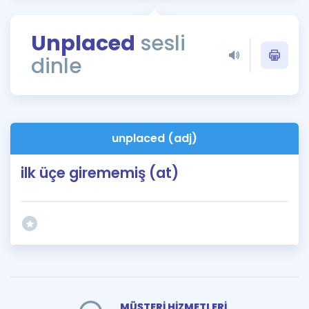
Puan Hesaplama
Unplaced
sesli
Rehberlik Aracı
dinle
ÖSYM Sınav Takvimi
Kampanyalar
Blog
unplaced (adj)
İngilizce Gramer
ilk üçe girememiş (at)
MÜŞTERİ HİZMETLERİ