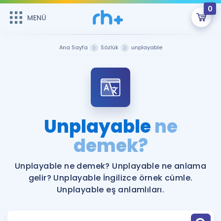
0
MENÜ
MENÜ
Üye Girişi
Ana Sayfa
Sözlük
unplayable
Online Dersler
Sepetin Şu An Boş.
Çalışma Paketleri
Remzi Hoca ile seni sınava hazırlayacak onlarca eğitim seni
bekliyor!
Kitaplar ve Kaynaklar
GİRİŞ YAP
Unplayable
ne
Katılımcı Görüşleri
demek?
Şifremi Hatırlamıyorum
ÜYE DEĞİLİM
Faydalı Araçlar
Unplayable ne demek? Unplayable ne anlama
gelir? Unplayable İngilizce örnek cümle.
Ücretsiz Kaynaklar
Blog
İngilizce Gramer
Unplayable eş anlamlıları.
Hakkımızda
Kariyer
Sözlük
Soru & Cevap
İletişim