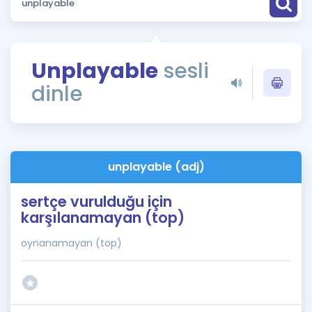
Puan Hesaplama
Rehberlik Aracı
Unplayable
sesli
ÖSYM Sınav Takvimi
dinle
Kampanyalar
Blog
unplayable (adj)
İngilizce Gramer
sertçe vurulduğu için
karşılanamayan (top)
oynanamayan (top)