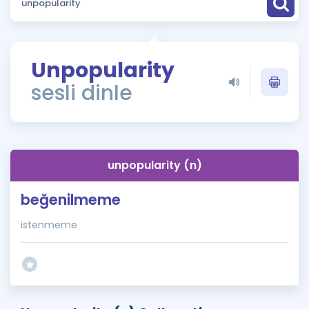
Puan Hesaplama
Rehberlik Aracı
Unpopularity
ÖSYM Sınav Takvimi
sesli dinle
Kampanyalar
Blog
unpopularity (n)
İngilizce Gramer
beğenilmeme
istenmeme