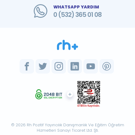
WHATSAPP YARDIM
0 (532) 365 01 08
© 2026 Rh Pozitif Yayıncılık Danışmanlık Ve Eğitim Öğretim
Hizmetleri Sanayi Ticaret Ltd. Şti.