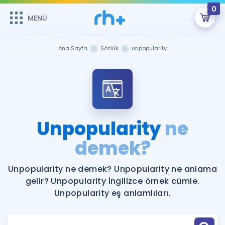
0
MENÜ
MENÜ
Üye Girişi
Ana Sayfa
Sözlük
unpopularity
Online Dersler
Sepetin Şu An Boş.
Çalışma Paketleri
Remzi Hoca ile seni sınava hazırlayacak onlarca eğitim seni
bekliyor!
Kitaplar ve Kaynaklar
GİRİŞ YAP
Unpopularity
ne
Katılımcı Görüşleri
demek?
Şifremi Hatırlamıyorum
ÜYE DEĞİLİM
Faydalı Araçlar
Unpopularity ne demek? Unpopularity ne anlama
gelir? Unpopularity İngilizce örnek cümle.
Ücretsiz Kaynaklar
Blog
İngilizce Gramer
Unpopularity eş anlamlıları.
Hakkımızda
Kariyer
Sözlük
Soru & Cevap
İletişim