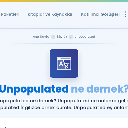
Paketleri
Kitaplar ve Kaynaklar
Katılımcı Görüşleri
Ücretsiz Kayna
Ana Sayfa
Sözlük
unpopulated
YDS ve YÖKDİL içi
Sözlük
İngilizce Sınavları
Puan Hesapla
Unpopulated
ne demek
YDS ve YÖKDİL P
Remz
Rehberlik Aracı
npopulated ne demek? Unpopulated ne anlama geli
YDS ve YÖKDİL'e H
ulated İngilizce örnek cümle. Unpopulated eş anlaml
ÖSYM Sınav Ta
Tüm ÖSYM Sınavl