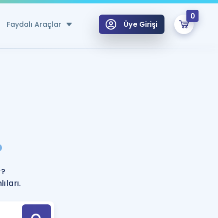
0
Faydalı Araçlar
Üye Girişi
klar
n Ücretsiz Kaynaklar
 için Özel Sözlük
Sepetin Şu An Boş.
ma
?
uan Hesaplama Aracı
i Hoca ile seni sınava hazırlayacak onlarca eğitim seni bekliyor!
Şifremi Hatırlamıyorum
GİRİŞ YAP
r?
azırlananlar için Öneriler
ıları.
kvimi
ÜYE DEĞİLİM
arı Tek Takvimde