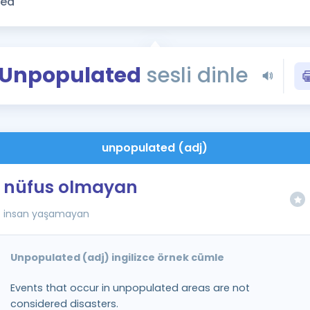
Kampanyalar
Eğitim ve Kitaplar
Blog
Unpopulated
sesli dinle
YDS - YÖKDİL Tüm S
İngilizce Gram
İngilizce Gramer
unpopulated (adj)
nüfus olmayan
insan yaşamayan
Unpopulated (adj) ingilizce örnek cümle
Events that occur in unpopulated areas are not
considered disasters.