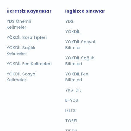
Ücretsiz Kaynaklar
İngilizce Sınavlar
YDS Önemli
YDS
Kelimeler
YÖKDİL
YÖKDİL Soru Tipleri
YÖKDİL Sosyal
YÖKDİL Sağlık
Bilimler
Kelimeleri
YÖKDİL Sağlık
YÖKDİL Fen Kelimeleri
Bilimleri
YÖKDİL Sosyal
YÖKDİL Fen
Kelimeleri
Bilimleri
YKS-DİL
E-YDS
IELTS
TOEFL