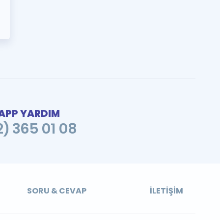
PP YARDIM
2) 365 01 08
SORU & CEVAP
İLETIŞIM