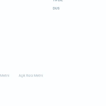
TIPDİL
DUS
 Metni
Açık Rıza Metni