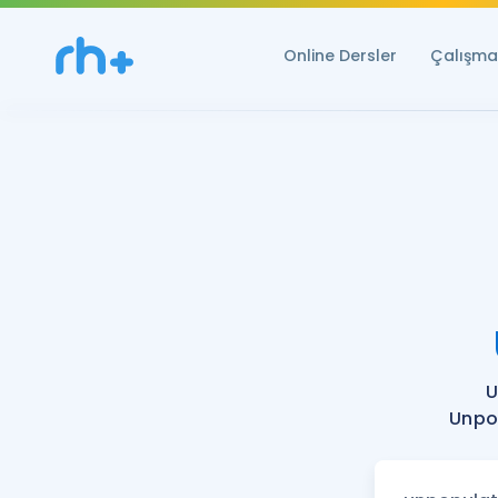
Online Dersler
Çalışma 
U
Unpop