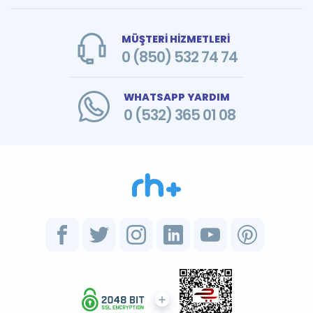
MÜŞTERİ HİZMETLERİ
0 (850) 532 74 74
WHATSAPP YARDIM
0 (532) 365 01 08