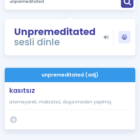
Puan Hesaplama
Rehberlik Aracı
Unpremeditated
ÖSYM Sınav Takvimi
sesli dinle
Kampanyalar
Blog
unpremeditated (adj)
İngilizce Gramer
kasıtsız
istemeyerek, maksatsız, düşünmeden yapılmış