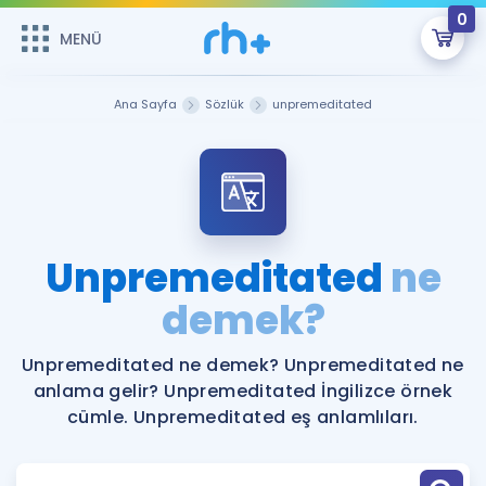
0
MENÜ
MENÜ
Üye Girişi
Ana Sayfa
Sözlük
unpremeditated
Online Dersler
Sepetin Şu An Boş.
Çalışma Paketleri
Remzi Hoca ile seni sınava hazırlayacak onlarca eğitim seni
bekliyor!
Kitaplar ve Kaynaklar
GİRİŞ YAP
Unpremeditated
ne
Katılımcı Görüşleri
demek?
Şifremi Hatırlamıyorum
ÜYE DEĞİLİM
Faydalı Araçlar
Unpremeditated ne demek? Unpremeditated ne
anlama gelir? Unpremeditated İngilizce örnek
Ücretsiz Kaynaklar
Blog
İngilizce Gramer
cümle. Unpremeditated eş anlamlıları.
Hakkımızda
Kariyer
Sözlük
Soru & Cevap
İletişim