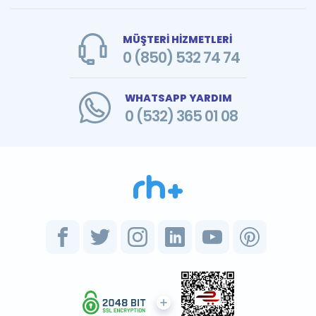
MÜŞTERİ HİZMETLERİ
0 (850) 532 74 74
WHATSAPP YARDIM
0 (532) 365 01 08