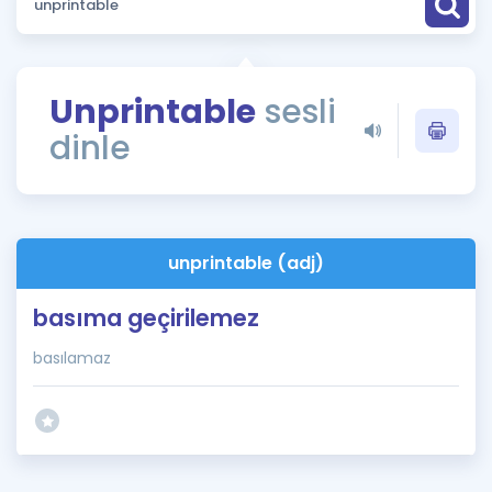
Puan Hesaplama
Rehberlik Aracı
Unprintable
sesli
ÖSYM Sınav Takvimi
dinle
Kampanyalar
Blog
unprintable (adj)
İngilizce Gramer
basıma geçirilemez
basılamaz