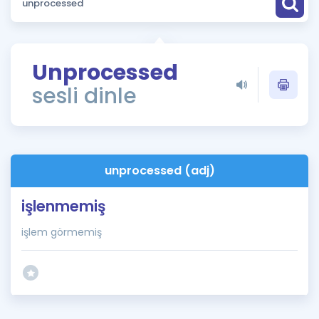
Puan Hesaplama
Rehberlik Aracı
Unprocessed
ÖSYM Sınav Takvimi
sesli dinle
Kampanyalar
Blog
unprocessed (adj)
İngilizce Gramer
işlenmemiş
işlem görmemiş