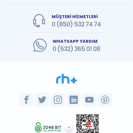
MÜŞTERİ HİZMETLERİ
0 (850) 532 74 74
WHATSAPP YARDIM
0 (532) 365 01 08