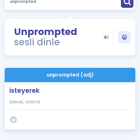
Puan Hesaplama
Rehberlik Aracı
Unprompted
ÖSYM Sınav Takvimi
sesli dinle
Kampanyalar
Blog
unprompted (adj)
İngilizce Gramer
isteyerek
bilerek, istemli