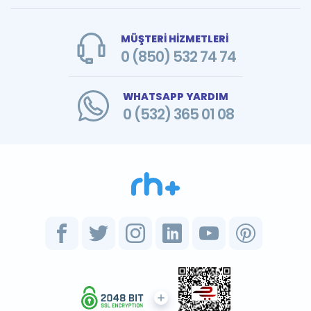
MÜŞTERİ HİZMETLERİ
0 (850) 532 74 74
WHATSAPP YARDIM
0 (532) 365 01 08