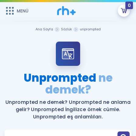
0
MENÜ
MENÜ
Üye Girişi
Ana Sayfa
Sözlük
unprompted
Online Dersler
Sepetin Şu An Boş.
Çalışma Paketleri
Remzi Hoca ile seni sınava hazırlayacak onlarca eğitim seni
bekliyor!
Kitaplar ve Kaynaklar
GİRİŞ YAP
Unprompted
ne
Katılımcı Görüşleri
demek?
Şifremi Hatırlamıyorum
ÜYE DEĞİLİM
Faydalı Araçlar
Unprompted ne demek? Unprompted ne anlama
gelir? Unprompted İngilizce örnek cümle.
Ücretsiz Kaynaklar
Blog
İngilizce Gramer
Unprompted eş anlamlıları.
Hakkımızda
Kariyer
Sözlük
Soru & Cevap
İletişim