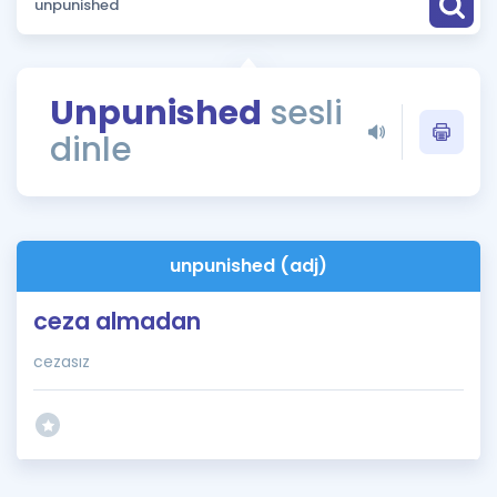
Puan Hesaplama
Rehberlik Aracı
Unpunished
sesli
ÖSYM Sınav Takvimi
dinle
Kampanyalar
Blog
unpunished (adj)
İngilizce Gramer
ceza almadan
cezasız