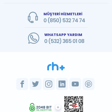
MÜŞTERİ HİZMETLERİ
0 (850) 532 74 74
WHATSAPP YARDIM
0 (532) 365 01 08