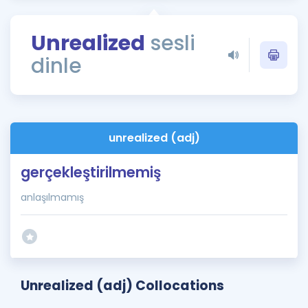
Puan Hesaplama
Unrealized
sesli
Rehberlik Aracı
dinle
ÖSYM Sınav Takvimi
Kampanyalar
Blog
unrealized (adj)
İngilizce Gramer
gerçekleştirilmemiş
anlaşılmamış
Unrealized (adj) Collocations