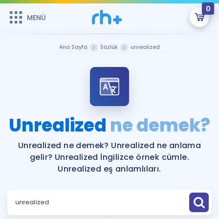
0
MENÜ
MENÜ
Üye Girişi
Ana Sayfa
Sözlük
unrealized
Online Dersler
Sepetin Şu An Boş.
Çalışma Paketleri
Remzi Hoca ile seni sınava hazırlayacak onlarca eğitim seni
bekliyor!
Kitaplar ve Kaynaklar
GİRİŞ YAP
Unrealized
ne demek?
Katılımcı Görüşleri
Şifremi Hatırlamıyorum
Unrealized ne demek? Unrealized ne anlama
gelir? Unrealized İngilizce örnek cümle.
ÜYE DEĞİLİM
Faydalı Araçlar
Unrealized eş anlamlıları.
Ücretsiz Kaynaklar
Blog
İngilizce Gramer
Hakkımızda
Kariyer
Sözlük
Soru & Cevap
İletişim