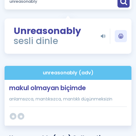
Puan Hesaplama
Rehberlik Aracı
Unreasonably
ÖSYM Sınav Takvimi
sesli dinle
Kampanyalar
Blog
unreasonably (adv)
İngilizce Gramer
makul olmayan biçimde
anlamsızca, mantıksızca, mantıklı düşünmeksizin