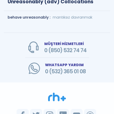
Unreasonably (adv) Collocations
behave unreasonably :
mantıksız davranmak
MÜŞTERİ HİZMETLERİ
0 (850) 532 74 74
WHATSAPP YARDIM
0 (532) 365 01 08