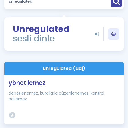
Puan Hesaplama
Rehberlik Aracı
Unregulated
ÖSYM Sınav Takvimi
sesli dinle
Kampanyalar
Blog
unregulated (adj)
İngilizce Gramer
yönetilemez
denetlenemez, kurallarla düzenlenemez, kontrol
edilemez