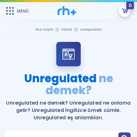
0
MENÜ
MENÜ
Üye Girişi
Ana Sayfa
Sözlük
unregulated
Online Dersler
Sepetin Şu An Boş.
Çalışma Paketleri
Remzi Hoca ile seni sınava hazırlayacak onlarca eğitim seni
bekliyor!
Kitaplar ve Kaynaklar
GİRİŞ YAP
Unregulated
ne
Katılımcı Görüşleri
demek?
Şifremi Hatırlamıyorum
ÜYE DEĞİLİM
Faydalı Araçlar
Unregulated ne demek? Unregulated ne anlama
gelir? Unregulated İngilizce örnek cümle.
Ücretsiz Kaynaklar
Blog
İngilizce Gramer
Unregulated eş anlamlıları.
Hakkımızda
Kariyer
Sözlük
Soru & Cevap
İletişim