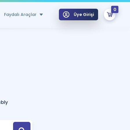
0
Faydalı Araçlar
Üye Girişi
klar
n Ücretsiz Kaynaklar
 için Özel Sözlük
Sepetin Şu An Boş.
ma
uan Hesaplama Aracı
i Hoca ile seni sınava hazırlayacak onlarca eğitim seni bekliyor!
Şifremi Hatırlamıyorum
GİRİŞ YAP
ably
azırlananlar için Öneriler
kvimi
ÜYE DEĞİLİM
arı Tek Takvimde