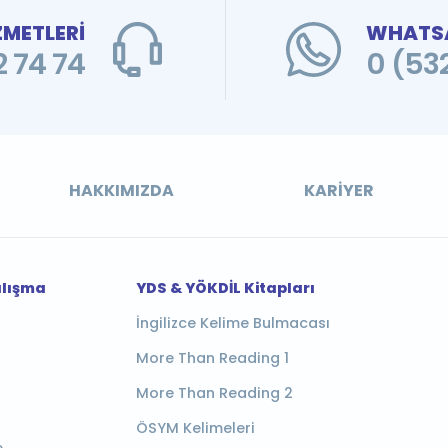
ZMETLERİ
WHATSA
 74 74
0 (53
HAKKIMIZDA
KARIYER
alışma
YDS & YÖKDİL Kitapları
İngilizce Kelime Bulmacası
More Than Reading 1
More Than Reading 2
ÖSYM Kelimeleri