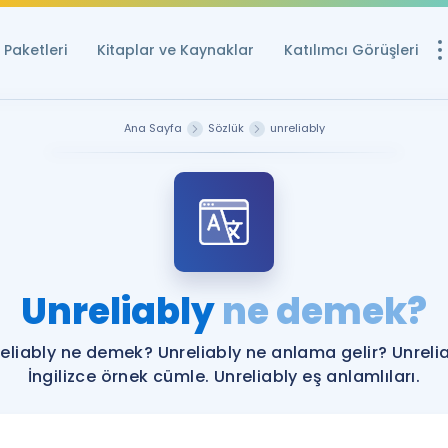
Paketleri
Kitaplar ve Kaynaklar
Katılımcı Görüşleri
Ücretsiz Kayna
Ana Sayfa
Sözlük
unreliably
YDS ve YÖKDİL içi
Sözlük
İngilizce Sınavları
Puan Hesapla
Unreliably
ne demek?
YDS ve YÖKDİL P
Remz
Rehberlik Aracı
eliably ne demek? Unreliably ne anlama gelir? Unreli
YDS ve YÖKDİL'e H
İngilizce örnek cümle. Unreliably eş anlamlıları.
ÖSYM Sınav Ta
Tüm ÖSYM Sınavl