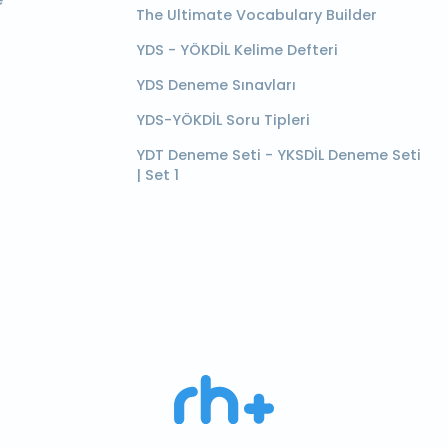
e
The Ultimate Vocabulary Builder
YDS - YÖKDİL Kelime Defteri
YDS Deneme Sınavları
YDS-YÖKDİL Soru Tipleri
YDT Deneme Seti - YKSDİL Deneme Seti
| Set 1