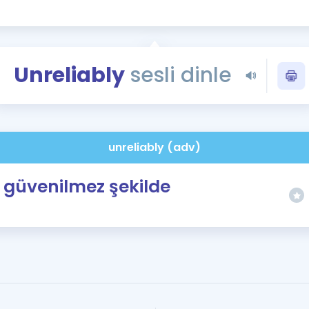
Kampanyalar
Eğitim ve Kitaplar
Blog
Unreliably
sesli dinle
YDS - YÖKDİL Tüm S
İngilizce Gram
İngilizce Gramer
unreliably (adv)
güvenilmez şekilde