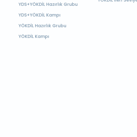
YÖKDİL İleri Seviy
YDS+YÖKDİL Hazırlık Grubu
YDS+YÖKDİL Kampı
YÖKDİL Hazırlık Grubu
YÖKDİL Kampı