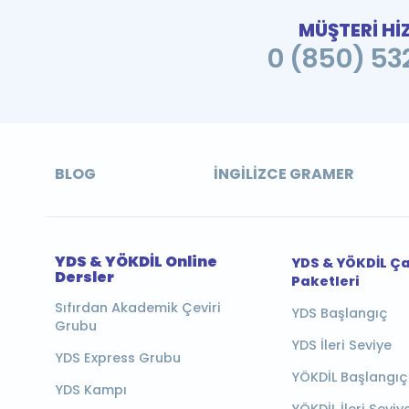
MÜŞTERİ Hİ
0 (850) 532
BLOG
İNGILIZCE GRAMER
YDS & YÖKDİL Online
YDS & YÖKDİL Ç
Dersler
Paketleri
Sıfırdan Akademik Çeviri
YDS Başlangıç
Grubu
YDS İleri Seviye
YDS Express Grubu
YÖKDİL Başlangıç
YDS Kampı