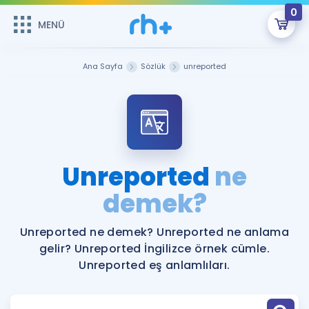
0
MENÜ
MENÜ
Üye Girişi
Ana Sayfa
Sözlük
unreported
Online Dersler
Sepetin Şu An Boş.
Çalışma Paketleri
Remzi Hoca ile seni sınava hazırlayacak onlarca eğitim seni
bekliyor!
Kitaplar ve Kaynaklar
GİRİŞ YAP
Unreported
ne
Katılımcı Görüşleri
demek?
Şifremi Hatırlamıyorum
ÜYE DEĞİLİM
Faydalı Araçlar
Unreported ne demek? Unreported ne anlama
gelir? Unreported İngilizce örnek cümle.
Ücretsiz Kaynaklar
Blog
İngilizce Gramer
Unreported eş anlamlıları.
Hakkımızda
Kariyer
Sözlük
Soru & Cevap
İletişim