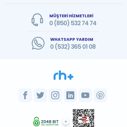
MÜŞTERİ HİZMETLERİ
0 (850) 532 74 74
WHATSAPP YARDIM
0 (532) 365 01 08