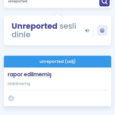
Puan Hesaplama
Rehberlik Aracı
Unreported
sesli
ÖSYM Sınav Takvimi
dinle
Kampanyalar
Blog
unreported (adj)
İngilizce Gramer
rapor edilmemiş
bildirilmemiş