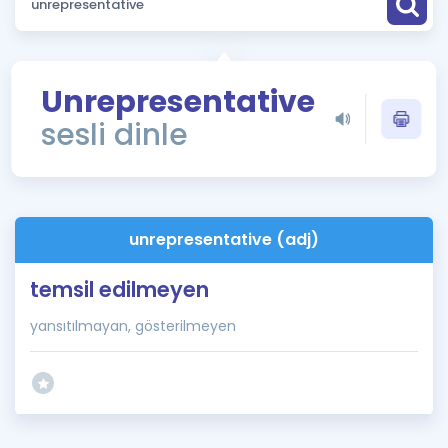
Puan Hesaplama
Rehberlik Aracı
Unrepresentative
ÖSYM Sınav Takvimi
sesli dinle
Kampanyalar
Blog
unrepresentative (adj)
İngilizce Gramer
temsil edilmeyen
yansıtılmayan, gösterilmeyen