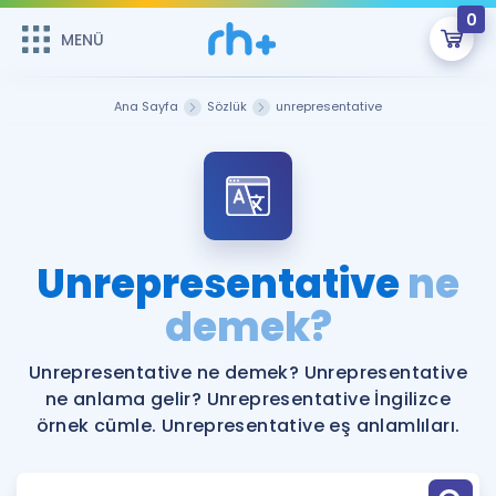
0
MENÜ
MENÜ
Üye Girişi
Ana Sayfa
Sözlük
unrepresentative
Online Dersler
Sepetin Şu An Boş.
Çalışma Paketleri
Remzi Hoca ile seni sınava hazırlayacak onlarca eğitim seni
bekliyor!
Kitaplar ve Kaynaklar
GİRİŞ YAP
Unrepresentative
ne
Katılımcı Görüşleri
demek?
Şifremi Hatırlamıyorum
ÜYE DEĞİLİM
Faydalı Araçlar
Unrepresentative ne demek? Unrepresentative
ne anlama gelir? Unrepresentative İngilizce
Ücretsiz Kaynaklar
Blog
İngilizce Gramer
örnek cümle. Unrepresentative eş anlamlıları.
Hakkımızda
Kariyer
Sözlük
Soru & Cevap
İletişim