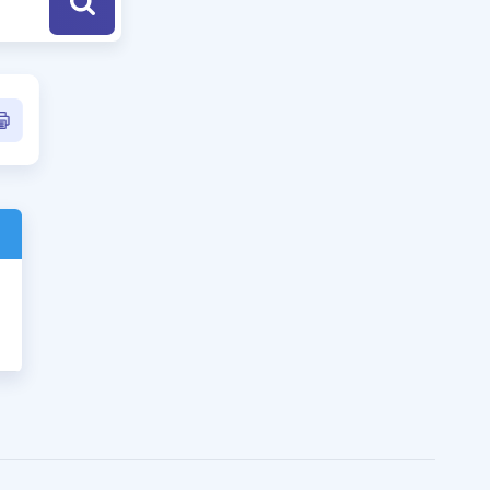
a Özel Fırsatlar
ınavlarla İlgili Haberler
er
 ve Konu Anlatımı