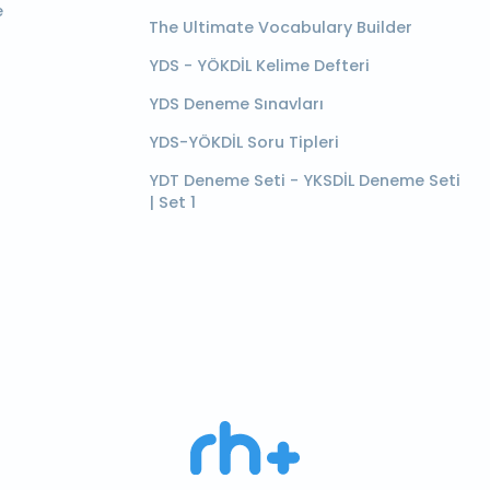
e
The Ultimate Vocabulary Builder
YDS - YÖKDİL Kelime Defteri
YDS Deneme Sınavları
YDS-YÖKDİL Soru Tipleri
YDT Deneme Seti - YKSDİL Deneme Seti
| Set 1