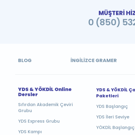
MÜŞTERİ Hİ
0 (850) 532
BLOG
İNGILIZCE GRAMER
YDS & YÖKDİL Online
YDS & YÖKDİL Ç
Dersler
Paketleri
Sıfırdan Akademik Çeviri
YDS Başlangıç
Grubu
YDS İleri Seviye
YDS Express Grubu
YÖKDİL Başlangıç
YDS Kampı