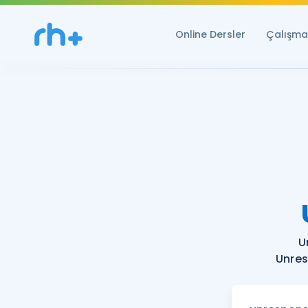
Online Dersler
Çalışma 
U
Unres