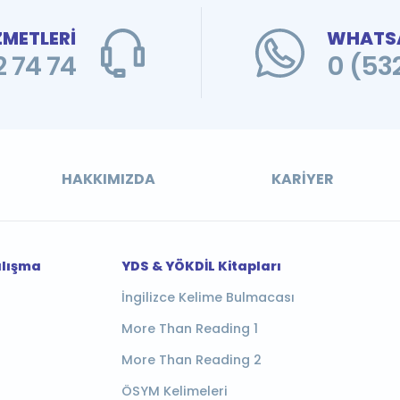
ZMETLERİ
WHATSA
 74 74
0 (53
HAKKIMIZDA
KARIYER
alışma
YDS & YÖKDİL Kitapları
İngilizce Kelime Bulmacası
More Than Reading 1
More Than Reading 2
ÖSYM Kelimeleri