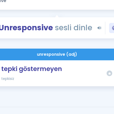
Kampanyalar
Eğitim ve Kitaplar
Blog
Unresponsive
sesli dinle
YDS - YÖKDİL Tüm S
İngilizce Gram
İngilizce Gramer
unresponsive (adj)
tepki göstermeyen
tepkisiz