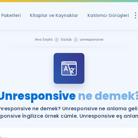
Paketleri
Kitaplar ve Kaynaklar
Katılımcı Görüşleri
Ücretsiz Kayna
Ana Sayfa
Sözlük
unresponsive
YDS ve YÖKDİL içi
Sözlük
İngilizce Sınavları
Puan Hesapla
Unresponsive
ne demek
YDS ve YÖKDİL P
Remz
Rehberlik Aracı
nresponsive ne demek? Unresponsive ne anlama geli
YDS ve YÖKDİL'e H
ponsive İngilizce örnek cümle. Unresponsive eş anlaml
ÖSYM Sınav Ta
Tüm ÖSYM Sınavl