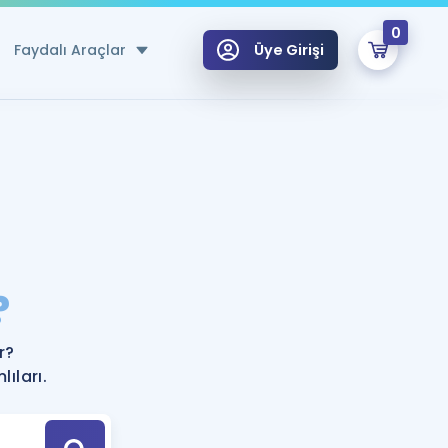
0
Faydalı Araçlar
Üye Girişi
klar
n Ücretsiz Kaynaklar
 için Özel Sözlük
Sepetin Şu An Boş.
ma
?
uan Hesaplama Aracı
i Hoca ile seni sınava hazırlayacak onlarca eğitim seni bekliyor!
Şifremi Hatırlamıyorum
GİRİŞ YAP
r?
azırlananlar için Öneriler
ıları.
kvimi
ÜYE DEĞİLİM
arı Tek Takvimde