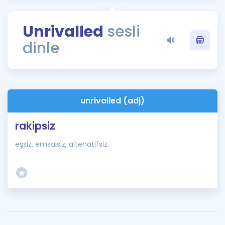
Puan Hesaplama
Unrivalled
sesli
Rehberlik Aracı
dinle
ÖSYM Sınav Takvimi
Kampanyalar
Blog
unrivalled (adj)
İngilizce Gramer
rakipsiz
eşsiz, emsalsiz, altenatifsiz