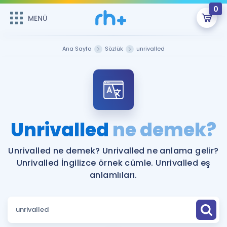
0
MENÜ
MENÜ
Üye Girişi
Ana Sayfa
Sözlük
unrivalled
Online Dersler
Sepetin Şu An Boş.
Çalışma Paketleri
Remzi Hoca ile seni sınava hazırlayacak onlarca eğitim seni
bekliyor!
Kitaplar ve Kaynaklar
GİRİŞ YAP
Unrivalled
ne demek?
Katılımcı Görüşleri
Şifremi Hatırlamıyorum
Unrivalled ne demek? Unrivalled ne anlama gelir?
Unrivalled İngilizce örnek cümle. Unrivalled eş
ÜYE DEĞİLİM
Faydalı Araçlar
anlamlıları.
Ücretsiz Kaynaklar
Blog
İngilizce Gramer
Hakkımızda
Kariyer
Sözlük
Soru & Cevap
İletişim