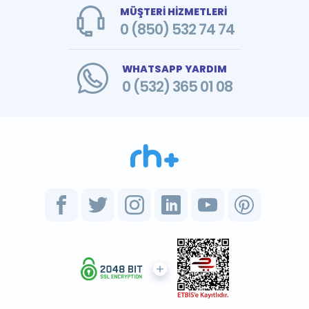
MÜŞTERİ HİZMETLERİ
0 (850) 532 74 74
WHATSAPP YARDIM
0 (532) 365 01 08