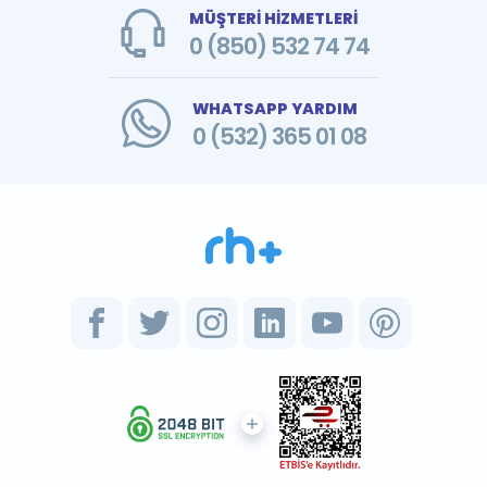
MÜŞTERİ HİZMETLERİ
0 (850) 532 74 74
WHATSAPP YARDIM
0 (532) 365 01 08