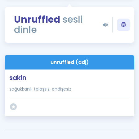
Puan Hesaplama
Unruffled
sesli
Rehberlik Aracı
dinle
ÖSYM Sınav Takvimi
Kampanyalar
Blog
unruffled (adj)
İngilizce Gramer
sakin
soğukkanlı, telaşsız, endişesiz