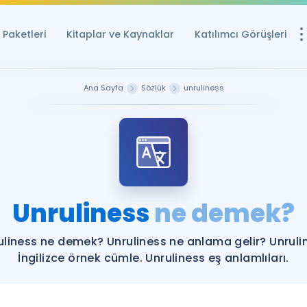
Paketleri
Kitaplar ve Kaynaklar
Katılımcı Görüşleri
Ücretsiz Kayna
Ana Sayfa
Sözlük
unruliness
YDS ve YÖKDİL içi
Sözlük
İngilizce Sınavları
Puan Hesapla
Unruliness
ne demek?
YDS ve YÖKDİL P
Remz
Rehberlik Aracı
uliness ne demek? Unruliness ne anlama gelir? Unruli
YDS ve YÖKDİL'e H
İngilizce örnek cümle. Unruliness eş anlamlıları.
ÖSYM Sınav Ta
Tüm ÖSYM Sınavl