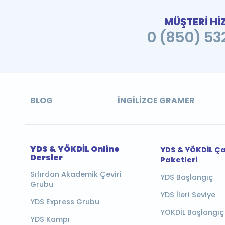
MÜŞTERİ Hİ
0 (850) 532
BLOG
İNGILIZCE GRAMER
YDS & YÖKDİL Online
YDS & YÖKDİL Ç
Dersler
Paketleri
Sıfırdan Akademik Çeviri
YDS Başlangıç
Grubu
YDS İleri Seviye
YDS Express Grubu
YÖKDİL Başlangıç
YDS Kampı