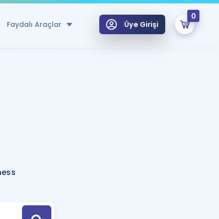
0
Faydalı Araçlar
Üye Girişi
klar
n Ücretsiz Kaynaklar
 için Özel Sözlük
Sepetin Şu An Boş.
ma
uan Hesaplama Aracı
i Hoca ile seni sınava hazırlayacak onlarca eğitim seni bekliyor!
Şifremi Hatırlamıyorum
GİRİŞ YAP
ness
azırlananlar için Öneriler
kvimi
ÜYE DEĞİLİM
arı Tek Takvimde