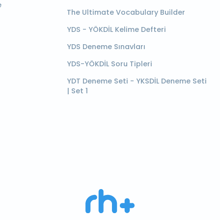
e
The Ultimate Vocabulary Builder
YDS - YÖKDİL Kelime Defteri
YDS Deneme Sınavları
YDS-YÖKDİL Soru Tipleri
YDT Deneme Seti - YKSDİL Deneme Seti
| Set 1