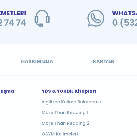
ZMETLERİ
WHATSA
 74 74
0 (53
HAKKIMIZDA
KARIYER
alışma
YDS & YÖKDİL Kitapları
İngilizce Kelime Bulmacası
More Than Reading 1
More Than Reading 2
ÖSYM Kelimeleri