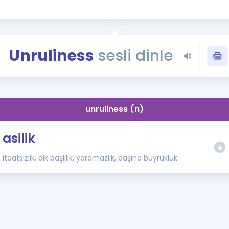
Kampanyalar
Eğitim ve Kitaplar
Blog
Unruliness
sesli dinle
YDS - YÖKDİL Tüm S
İngilizce Gram
İngilizce Gramer
unruliness (n)
asilik
itaatsizlik, dik başlılık, yaramazlık, başına buyrukluk