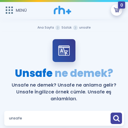
0
MENÜ
MENÜ
Üye Girişi
Ana Sayfa
Sözlük
unsafe
Online Dersler
Sepetin Şu An Boş.
Çalışma Paketleri
Remzi Hoca ile seni sınava hazırlayacak onlarca eğitim seni
bekliyor!
Kitaplar ve Kaynaklar
GİRİŞ YAP
Unsafe
ne demek?
Katılımcı Görüşleri
Şifremi Hatırlamıyorum
Unsafe ne demek? Unsafe ne anlama gelir?
Unsafe İngilizce örnek cümle. Unsafe eş
ÜYE DEĞİLİM
Faydalı Araçlar
anlamlıları.
Ücretsiz Kaynaklar
Blog
İngilizce Gramer
Hakkımızda
Kariyer
Sözlük
Soru & Cevap
İletişim