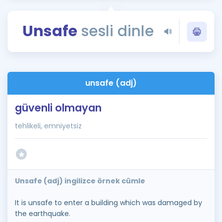
Puan Hesaplama
Unsafe
sesli dinle
Rehberlik Aracı
ÖSYM Sınav Takvimi
Kampanyalar
unsafe (adj)
Blog
güvenli olmayan
İngilizce Gramer
tehlikeli, emniyetsiz
Unsafe (adj) ingilizce örnek cümle
It is unsafe to enter a building which was damaged by
the earthquake.