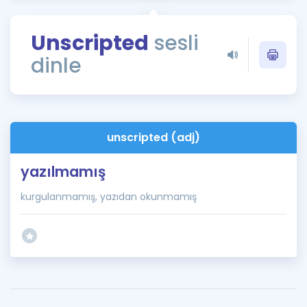
Puan Hesaplama
Unscripted
sesli
Rehberlik Aracı
dinle
ÖSYM Sınav Takvimi
Kampanyalar
Blog
unscripted (adj)
İngilizce Gramer
yazılmamış
kurgulanmamış, yazıdan okunmamış