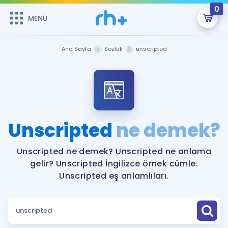
0
MENÜ
MENÜ
Üye Girişi
Ana Sayfa
Sözlük
unscripted
Online Dersler
Sepetin Şu An Boş.
Çalışma Paketleri
Remzi Hoca ile seni sınava hazırlayacak onlarca eğitim seni
bekliyor!
Kitaplar ve Kaynaklar
GİRİŞ YAP
Unscripted
ne demek?
Katılımcı Görüşleri
Şifremi Hatırlamıyorum
Unscripted ne demek? Unscripted ne anlama
gelir? Unscripted İngilizce örnek cümle.
ÜYE DEĞİLİM
Faydalı Araçlar
Unscripted eş anlamlıları.
Ücretsiz Kaynaklar
Blog
İngilizce Gramer
Hakkımızda
Kariyer
Sözlük
Soru & Cevap
İletişim