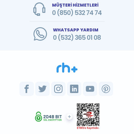
MÜŞTERİ HİZMETLERİ
0 (850) 532 74 74
WHATSAPP YARDIM
0 (532) 365 01 08