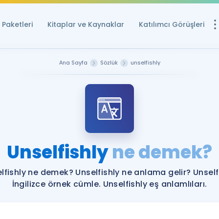
Paketleri
Kitaplar ve Kaynaklar
Katılımcı Görüşleri
Ücretsiz Kayna
Ana Sayfa
Sözlük
unselfishly
YDS ve YÖKDİL içi
Sözlük
İngilizce Sınavları
Puan Hesapla
Unselfishly
ne demek?
YDS ve YÖKDİL P
Remz
Rehberlik Aracı
lfishly ne demek? Unselfishly ne anlama gelir? Unself
YDS ve YÖKDİL'e H
İngilizce örnek cümle. Unselfishly eş anlamlıları.
ÖSYM Sınav Ta
Tüm ÖSYM Sınavl