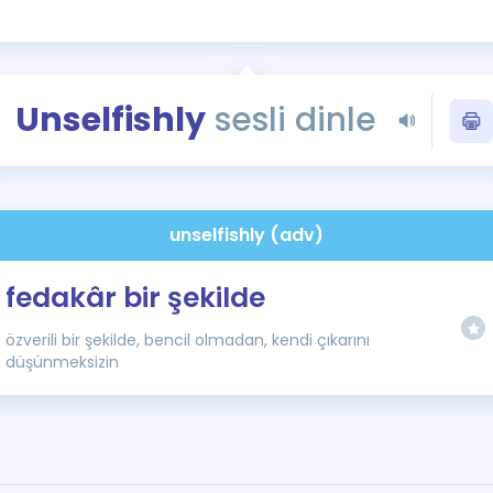
Kampanyalar
Eğitim ve Kitaplar
Blog
Unselfishly
sesli dinle
YDS - YÖKDİL Tüm S
İngilizce Gram
İngilizce Gramer
unselfishly (adv)
fedakâr bir şekilde
özverili bir şekilde, bencil olmadan, kendi çıkarını
düşünmeksizin