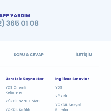
PP YARDIM
2) 365 01 08
SORU & CEVAP
İLETIŞIM
Ücretsiz Kaynaklar
İngilizce Sınavlar
YDS Önemli
YDS
Kelimeler
YÖKDİL
YÖKDİL Soru Tipleri
YÖKDİL Sosyal
YÖKDİL Sağlık
Bilimler