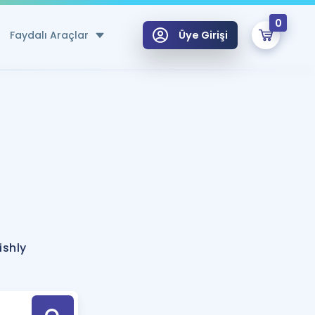
0
Faydalı Araçlar
Üye Girişi
klar
n Ücretsiz Kaynaklar
 için Özel Sözlük
Sepetin Şu An Boş.
ma
uan Hesaplama Aracı
i Hoca ile seni sınava hazırlayacak onlarca eğitim seni bekliyor!
Şifremi Hatırlamıyorum
GİRİŞ YAP
ishly
azırlananlar için Öneriler
kvimi
ÜYE DEĞİLİM
arı Tek Takvimde