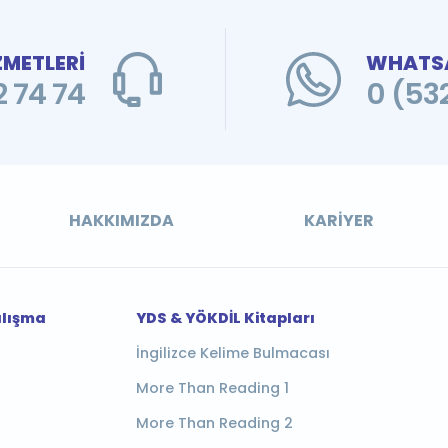
ZMETLERİ
WHATSA
 74 74
0 (53
HAKKIMIZDA
KARIYER
alışma
YDS & YÖKDİL Kitapları
İngilizce Kelime Bulmacası
More Than Reading 1
More Than Reading 2