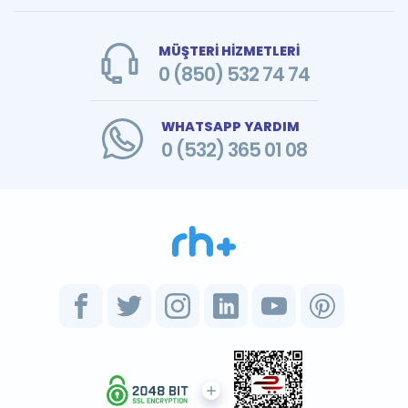
MÜŞTERİ HİZMETLERİ
0 (850) 532 74 74
WHATSAPP YARDIM
0 (532) 365 01 08