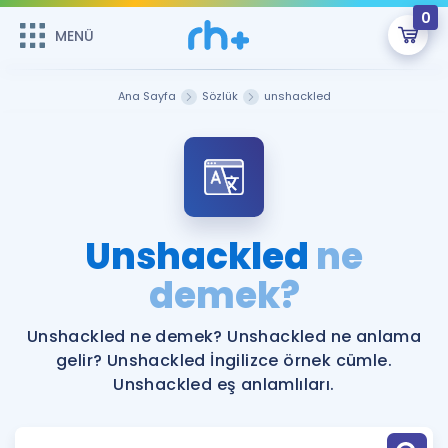
0
MENÜ
MENÜ
Üye Girişi
Ana Sayfa
Sözlük
unshackled
Online Dersler
Sepetin Şu An Boş.
Çalışma Paketleri
Remzi Hoca ile seni sınava hazırlayacak onlarca eğitim seni
bekliyor!
Kitaplar ve Kaynaklar
GİRİŞ YAP
Unshackled
ne
Katılımcı Görüşleri
demek?
Şifremi Hatırlamıyorum
ÜYE DEĞİLİM
Faydalı Araçlar
Unshackled ne demek? Unshackled ne anlama
gelir? Unshackled İngilizce örnek cümle.
Ücretsiz Kaynaklar
Blog
İngilizce Gramer
Unshackled eş anlamlıları.
Hakkımızda
Kariyer
Sözlük
Soru & Cevap
İletişim