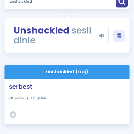
Puan Hesaplama
Rehberlik Aracı
Unshackled
sesli
ÖSYM Sınav Takvimi
dinle
Kampanyalar
Blog
unshackled (adj)
İngilizce Gramer
serbest
zincirsiz, prangasız