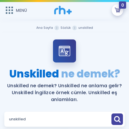
0
MENÜ
MENÜ
Üye Girişi
Ana Sayfa
Sözlük
unskilled
Online Dersler
Sepetin Şu An Boş.
Çalışma Paketleri
Remzi Hoca ile seni sınava hazırlayacak onlarca eğitim seni
bekliyor!
Kitaplar ve Kaynaklar
GİRİŞ YAP
Unskilled
ne demek?
Katılımcı Görüşleri
Şifremi Hatırlamıyorum
Unskilled ne demek? Unskilled ne anlama gelir?
Unskilled İngilizce örnek cümle. Unskilled eş
ÜYE DEĞİLİM
Faydalı Araçlar
anlamlıları.
Ücretsiz Kaynaklar
Blog
İngilizce Gramer
Hakkımızda
Kariyer
Sözlük
Soru & Cevap
İletişim