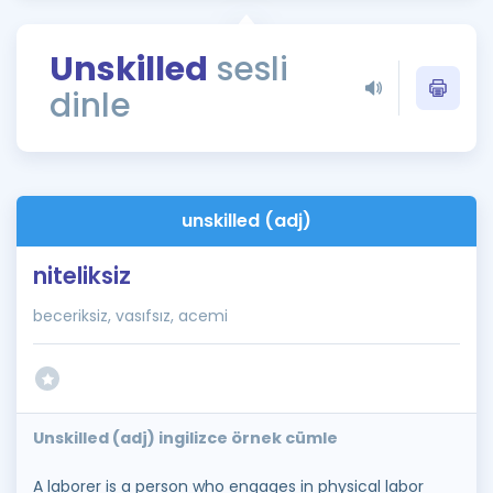
Puan Hesaplama
Unskilled
sesli
Rehberlik Aracı
dinle
ÖSYM Sınav Takvimi
Kampanyalar
Blog
unskilled (adj)
İngilizce Gramer
niteliksiz
beceriksiz, vasıfsız, acemi
Unskilled (adj) ingilizce örnek cümle
A laborer is a person who engages in physical labor