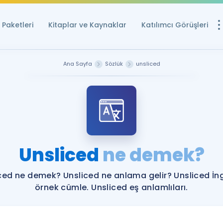
Paketleri
Kitaplar ve Kaynaklar
Katılımcı Görüşleri
Ücretsiz Kayna
Ana Sayfa
Sözlük
unsliced
YDS ve YÖKDİL içi
Sözlük
İngilizce Sınavları
Puan Hesapla
Unsliced
ne demek?
YDS ve YÖKDİL P
Remz
Rehberlik Aracı
ced ne demek? Unsliced ne anlama gelir? Unsliced İng
YDS ve YÖKDİL'e H
örnek cümle. Unsliced eş anlamlıları.
ÖSYM Sınav Ta
Tüm ÖSYM Sınavl