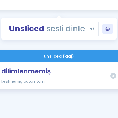
Kampanyalar
Eğitim ve Kitaplar
Blog
Unsliced
sesli dinle
YDS - YÖKDİL Tüm S
İngilizce Gram
İngilizce Gramer
unsliced (adj)
dilimlenmemiş
kesilmemiş, bütün, tam