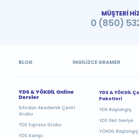
MÜŞTERİ Hİ
0 (850) 532
BLOG
İNGILIZCE GRAMER
YDS & YÖKDİL Online
YDS & YÖKDİL Ç
Dersler
Paketleri
Sıfırdan Akademik Çeviri
YDS Başlangıç
Grubu
YDS İleri Seviye
YDS Express Grubu
YÖKDİL Başlangıç
YDS Kampı