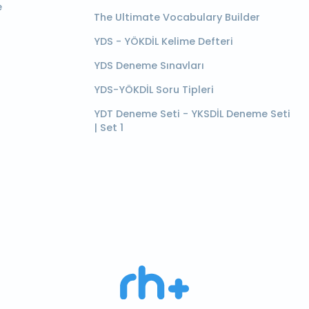
e
The Ultimate Vocabulary Builder
YDS - YÖKDİL Kelime Defteri
YDS Deneme Sınavları
YDS-YÖKDİL Soru Tipleri
YDT Deneme Seti - YKSDİL Deneme Seti
| Set 1