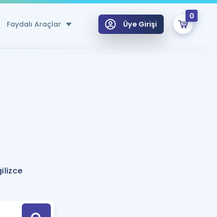
0
Faydalı Araçlar
Üye Girişi
klar
n Ücretsiz Kaynaklar
 için Özel Sözlük
Sepetin Şu An Boş.
ma
uan Hesaplama Aracı
i Hoca ile seni sınava hazırlayacak onlarca eğitim seni bekliyor!
Şifremi Hatırlamıyorum
GİRİŞ YAP
ilizce
azırlananlar için Öneriler
kvimi
ÜYE DEĞİLİM
arı Tek Takvimde