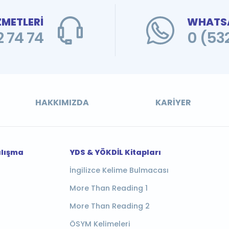
ZMETLERİ
WHATSA
 74 74
0 (53
HAKKIMIZDA
KARIYER
alışma
YDS & YÖKDİL Kitapları
İngilizce Kelime Bulmacası
More Than Reading 1
More Than Reading 2
ÖSYM Kelimeleri