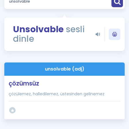
Puan Hesaplama
Rehberlik Aracı
Unsolvable
sesli
ÖSYM Sınav Takvimi
dinle
Kampanyalar
Blog
unsolvable (adj)
İngilizce Gramer
çözümsüz
çözülemez, halledilemez, üstesinden gelinemez