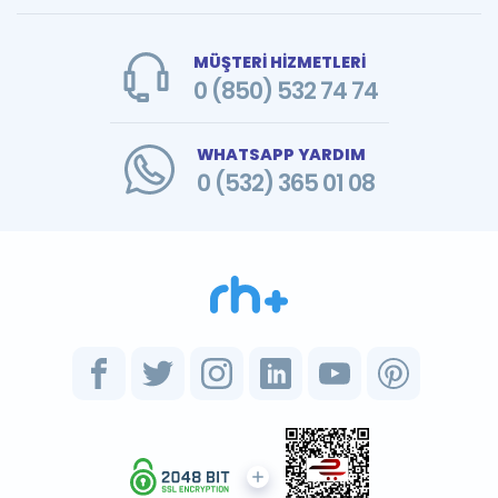
MÜŞTERİ HİZMETLERİ
0 (850) 532 74 74
WHATSAPP YARDIM
0 (532) 365 01 08