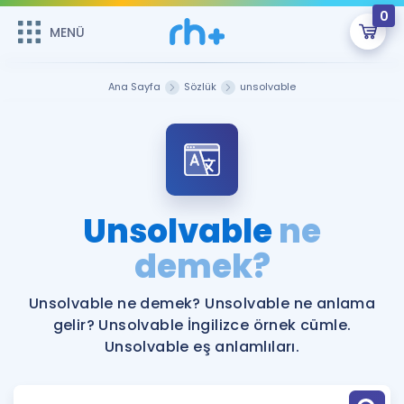
0
MENÜ
MENÜ
Üye Girişi
Ana Sayfa
Sözlük
unsolvable
Online Dersler
Sepetin Şu An Boş.
Çalışma Paketleri
Remzi Hoca ile seni sınava hazırlayacak onlarca eğitim seni
bekliyor!
Kitaplar ve Kaynaklar
GİRİŞ YAP
Unsolvable
ne
Katılımcı Görüşleri
demek?
Şifremi Hatırlamıyorum
ÜYE DEĞİLİM
Faydalı Araçlar
Unsolvable ne demek? Unsolvable ne anlama
gelir? Unsolvable İngilizce örnek cümle.
Ücretsiz Kaynaklar
Blog
İngilizce Gramer
Unsolvable eş anlamlıları.
Hakkımızda
Kariyer
Sözlük
Soru & Cevap
İletişim