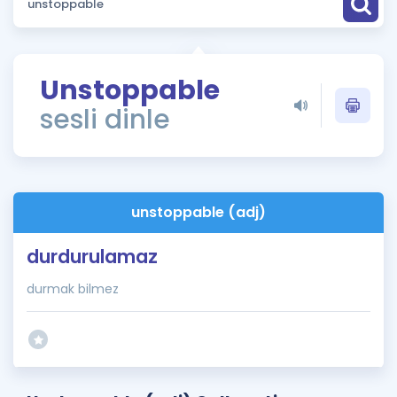
Puan Hesaplama
Rehberlik Aracı
Unstoppable
ÖSYM Sınav Takvimi
sesli dinle
Kampanyalar
Blog
unstoppable (adj)
İngilizce Gramer
durdurulamaz
durmak bilmez