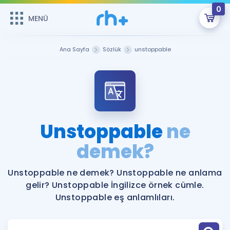
0
MENÜ
MENÜ
Üye Girişi
Ana Sayfa
Sözlük
unstoppable
Online Dersler
Sepetin Şu An Boş.
Çalışma Paketleri
Remzi Hoca ile seni sınava hazırlayacak onlarca eğitim seni
bekliyor!
Kitaplar ve Kaynaklar
GİRİŞ YAP
Unstoppable
ne
Katılımcı Görüşleri
demek?
Şifremi Hatırlamıyorum
ÜYE DEĞİLİM
Faydalı Araçlar
Unstoppable ne demek? Unstoppable ne anlama
gelir? Unstoppable İngilizce örnek cümle.
Ücretsiz Kaynaklar
Blog
İngilizce Gramer
Unstoppable eş anlamlıları.
Hakkımızda
Kariyer
Sözlük
Soru & Cevap
İletişim