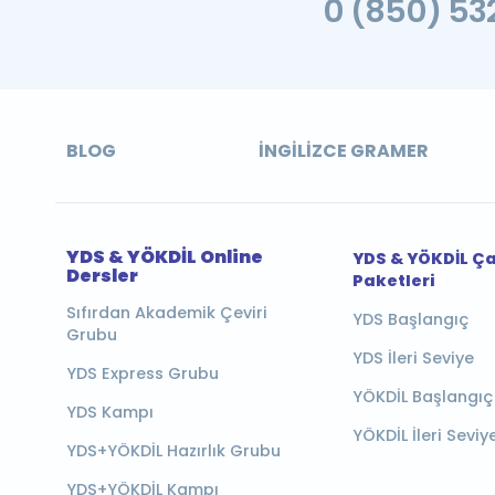
0 (850) 532
BLOG
İNGILIZCE GRAMER
YDS & YÖKDİL Online
YDS & YÖKDİL Ç
Dersler
Paketleri
Sıfırdan Akademik Çeviri
YDS Başlangıç
Grubu
YDS İleri Seviye
YDS Express Grubu
YÖKDİL Başlangıç
YDS Kampı
YÖKDİL İleri Seviy
YDS+YÖKDİL Hazırlık Grubu
YDS+YÖKDİL Kampı