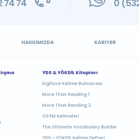
 74 74
0 (53
HAKKIMIZDA
KARIYER
alışma
YDS & YÖKDİL Kitapları
İngilizce Kelime Bulmacası
More Than Reading 1
More Than Reading 2
ÖSYM Kelimeleri
e
The Ultimate Vocabulary Builder
YDS - YÖKDİL Kelime Defteri