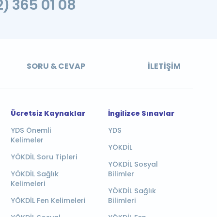
2) 365 01 08
SORU & CEVAP
İLETIŞIM
Ücretsiz Kaynaklar
İngilizce Sınavlar
YDS Önemli
YDS
Kelimeler
YÖKDİL
YÖKDİL Soru Tipleri
YÖKDİL Sosyal
YÖKDİL Sağlık
Bilimler
Kelimeleri
YÖKDİL Sağlık
YÖKDİL Fen Kelimeleri
Bilimleri