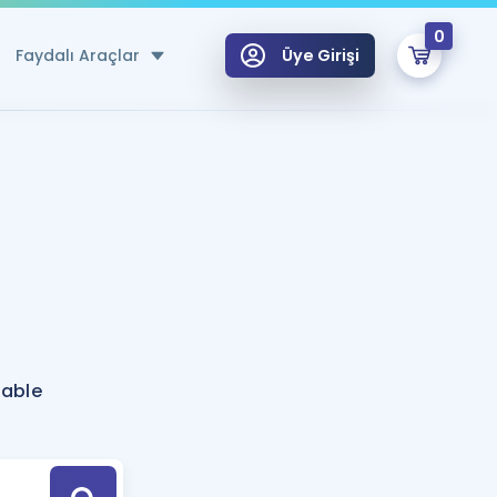
0
Faydalı Araçlar
Üye Girişi
klar
n Ücretsiz Kaynaklar
 için Özel Sözlük
Sepetin Şu An Boş.
ma
uan Hesaplama Aracı
i Hoca ile seni sınava hazırlayacak onlarca eğitim seni bekliyor!
Şifremi Hatırlamıyorum
GİRİŞ YAP
table
azırlananlar için Öneriler
kvimi
ÜYE DEĞİLİM
arı Tek Takvimde