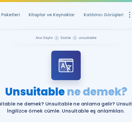
Paketleri
Kitaplar ve Kaynaklar
Katılımcı Görüşleri
Ücretsiz Kayna
Ana Sayfa
Sözlük
unsuitable
YDS ve YÖKDİL içi
Sözlük
İngilizce Sınavları
Puan Hesapla
Unsuitable
ne demek?
YDS ve YÖKDİL P
Remz
Rehberlik Aracı
itable ne demek? Unsuitable ne anlama gelir? Unsui
YDS ve YÖKDİL'e H
İngilizce örnek cümle. Unsuitable eş anlamlıları.
ÖSYM Sınav Ta
Tüm ÖSYM Sınavl