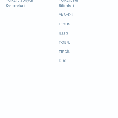
YÖKDİL Sosyal
YÖKDİL Fen
Kelimeleri
Bilimleri
YKS-DİL
E-YDS
IELTS
TOEFL
TIPDİL
DUS