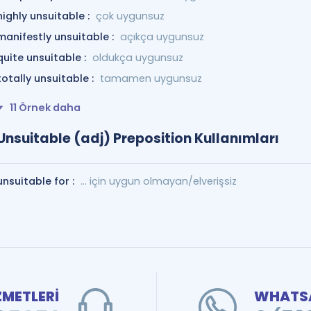
highly unsuitable :
çok uygunsuz
manifestly unsuitable :
açıkça uygunsuz
quite unsuitable :
oldukça uygunsuz
totally unsuitable :
tamamen uygunsuz
11 Örnek daha
Unsuitable (adj) Preposition Kullanımları
unsuitable for :
... için uygun olmayan/elverişsiz
ZMETLERİ
WHATSA