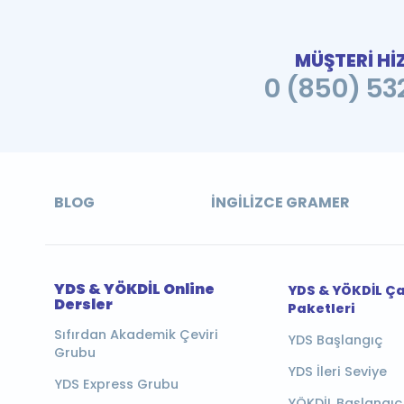
MÜŞTERİ Hİ
0 (850) 532
BLOG
İNGILIZCE GRAMER
YDS & YÖKDİL Online
YDS & YÖKDİL Ç
Dersler
Paketleri
Sıfırdan Akademik Çeviri
YDS Başlangıç
Grubu
YDS İleri Seviye
YDS Express Grubu
YÖKDİL Başlangıç