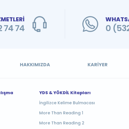
ZMETLERİ
WHATSA
 74 74
0 (53
HAKKIMIZDA
KARIYER
alışma
YDS & YÖKDİL Kitapları
İngilizce Kelime Bulmacası
More Than Reading 1
More Than Reading 2