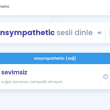
Kampanyalar
Eğitim ve Kitaplar
Blog
YDS - YÖKDİL Tüm S
nsympathetic
sesli dinle
İngilizce Gram
İngilizce Gramer
unsympathetic (adj)
sevimsiz
soğuk davranan, sempatik olmayan