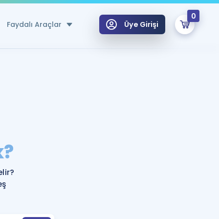
0
Faydalı Araçlar
Üye Girişi
klar
n Ücretsiz Kaynaklar
 için Özel Sözlük
Sepetin Şu An Boş.
ma
k?
uan Hesaplama Aracı
i Hoca ile seni sınava hazırlayacak onlarca eğitim seni bekliyor!
Şifremi Hatırlamıyorum
GİRİŞ YAP
lir?
azırlananlar için Öneriler
eş
kvimi
ÜYE DEĞİLİM
arı Tek Takvimde