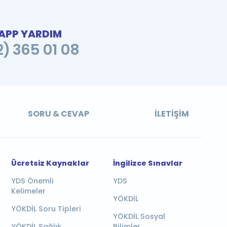
PP YARDIM
2) 365 01 08
SORU & CEVAP
İLETIŞIM
Ücretsiz Kaynaklar
İngilizce Sınavlar
YDS Önemli
YDS
Kelimeler
YÖKDİL
YÖKDİL Soru Tipleri
YÖKDİL Sosyal
YÖKDİL Sağlık
Bilimler