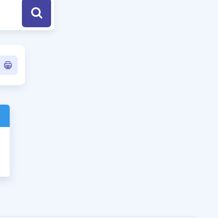
a Özel Fırsatlar
ınavlarla İlgili Haberler
er
 ve Konu Anlatımı