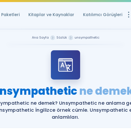
Paketleri
Kitaplar ve Kaynaklar
Katılımcı Görüşleri
Ücretsiz Kayna
Ana Sayfa
Sözlük
unsympathetic
YDS ve YÖKDİL içi
Sözlük
İngilizce Sınavları
Puan Hesapla
nsympathetic
ne deme
YDS ve YÖKDİL P
Remz
Rehberlik Aracı
ympathetic ne demek? Unsympathetic ne anlama ge
YDS ve YÖKDİL'e H
nsympathetic İngilizce örnek cümle. Unsympathetic 
anlamlıları.
ÖSYM Sınav Ta
Tüm ÖSYM Sınavl